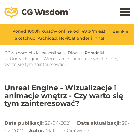
Ponad 1000h kursów online od 149 zł/mies.!
Zamknij
Sketchup, Archicad, Revit, Blender i inne!
CGwisdom.pl - kursy online
Blog
Poradniki
Unreal Engine - Wizualizacje i animacje wnętrz - Czy
warto się tym zainteresować?
Unreal Engine - Wizualizacje i
animacje wnętrz - Czy warto się
tym zainteresować?
Data publikacji:
29-04-2021 |
Data aktualizacji:
29-
02-2024 |
Autor:
Mateusz Ciećwierz