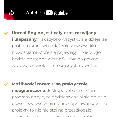
Unreal Engine jest cały czas rozwijany
i ulepszany
. Tak szybko wszystko się dzieje, że
problem stanowi nadążenie za wszystkimi
nowościami, które się pojawiają :). Niedługo
będzie dostępna wersja 5, która na pewno
wprowadzi wiele interesujących nowości.
Możliwości rozwoju są praktycznie
nieograniczone
. Jeśli spodoba Ci się ten
program na tyle, że będziesz chciał się go dalej
uczyć i tworzyć w nim bardziej zaawansowane
projekty, to nic nie stoi na przeszkodzie.
Z pomocą tego programu można zrobić