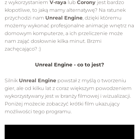
z wykorzystaniem
V-raya
lub
Corony
jest bardzo
kłopotliwe, to jaką mamy alternatywę? Na ratunek
przychodzi nam
Unreal Engine
, dzięki któremu
możemy wykonać profesjonalne animacje wnętrz na
domowym komputerze, a ich przeliczenie może
nam zająć dosłownie kilka minut. Brzmi
zachęcająco? :)
Unreal Engine - co to jest?
Silnik
Unreal Engine
powstał z myślą o tworzeniu
gier, ale od kilku lat z coraz większym powodzeniem
wykorzystywany jest w branży filmowej i wizualizacji.
Poniżej możecie zobaczyć krótki film ukazujący
możliwości tego programu.