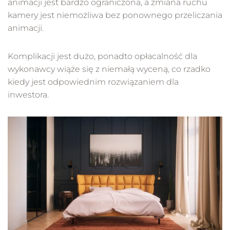
animacji jest bardzo ograniczona, a zmiana ruchu
kamery jest niemożliwa bez ponownego przeliczania
animacji.
Komplikacji jest dużo, ponadto opłacalność dla
wykonawcy wiąże się z niemałą wyceną, co rzadko
kiedy jest odpowiednim rozwiązaniem dla
inwestora.