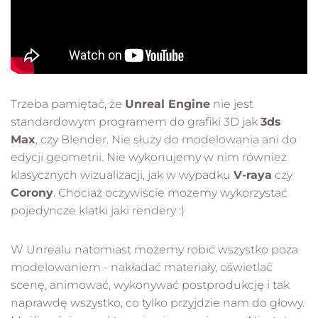
Trzeba pamiętać, że
Unreal Engine
nie jest
standardowym programem do grafiki 3D jak
3ds
Max
, czy Blender. Nie służy do modelowania ani do
edycji geometrii. Nie wykonujemy w nim również
klasycznych wizualizacji, jak w wypadku
V-raya
czy
Corony
. Chociaż oczywiście możemy wykorzystać
pojedyncze klatki jaki rendery :)
W Unrealu natomiast możemy robić wszystko poza
modelowaniem - nakładać materiały, oświetlać
scenę, animować, wykonywać postprodukcję i tak
naprawdę wszystko, co tylko przyjdzie nam do głowy.