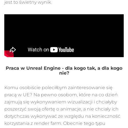
jest to świetny wynik.
Praca w Unreal Engine - dla kogo tak, a dla kogo
nie?
Komu osobiście poleciłbym zainteresowanie się
pracą w UE? Na pewno osobom, które na co dzień
zajmują się wykonywaniem wizualizacji i chciałyby
poszerzyć swoją ofertę o animacje, a nie chciały ich
dotychczas wykonywać ze względu na konieczność
korzystania z render farm. Obecnie tego typu