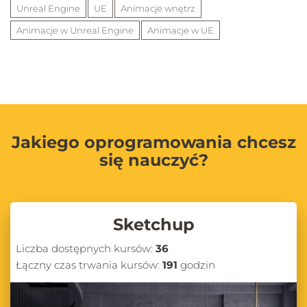
Unreal Engine
UE
Animacje wnętrz
Animacje w Unreal Engine
Animacje w UE
Jakiego oprogramowania chcesz
się nauczyć?
Sketchup
Liczba dostępnych kursów:
36
Łączny czas trwania kursów:
191
godzin