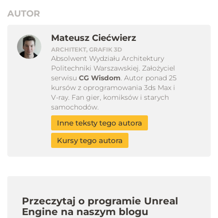
AUTOR
Mateusz Ciećwierz
ARCHITEKT, GRAFIK 3D
Absolwent Wydziału Architektury
Politechniki Warszawskiej. Założyciel
serwisu
CG Wisdom
. Autor ponad 25
kursów z oprogramowania 3ds Max i
V-ray. Fan gier, komiksów i starych
samochodów.
Inne teksty tego autora
Kursy tego autora
Przeczytaj o programie Unreal
Engine na naszym blogu