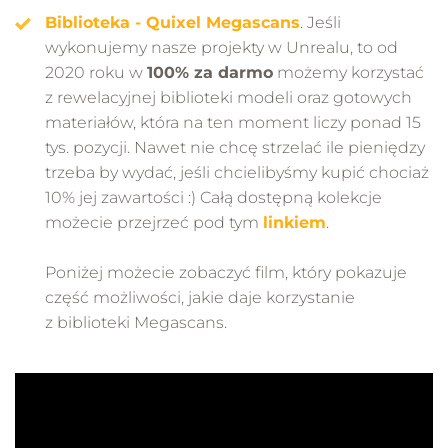
Biblioteka - Quixel Megascans
. Jeśli
wykonujemy nasze projekty w Unrealu, to od
2020 roku w
100% za darmo
możemy korzystać
z rewelacyjnej biblioteki modeli oraz gotowych
materiałów, która na ten moment liczy ponad 15
tys. pozycji. Nawet nie chcę strzelać ile pieniędzy
trzeba by wydać, jeśli chcielibyśmy kupić chociaż
10% jej zawartości :) Całą dostępną kolekcje
możecie przejrzeć pod tym
linkiem
.
Poniżej możecie zobaczyć film, który pokazuje
część możliwości, jakie daje korzystanie
z biblioteki Megascans.