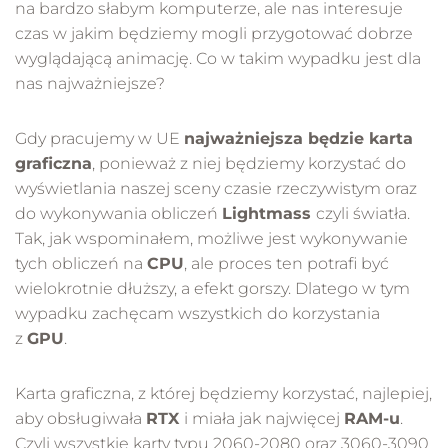
na bardzo słabym komputerze, ale nas interesuje
czas w jakim będziemy mogli przygotować dobrze
wyglądającą animację. Co w takim wypadku jest dla
nas najważniejsze?
Gdy pracujemy w UE
najważniejsza będzie karta
graficzna
, ponieważ z niej będziemy korzystać do
wyświetlania naszej sceny czasie rzeczywistym oraz
do wykonywania obliczeń
Lightmass
czyli światła.
Tak, jak wspominałem, możliwe jest wykonywanie
tych obliczeń na
CPU
, ale proces ten potrafi być
wielokrotnie dłuższy, a efekt gorszy. Dlatego w tym
wypadku zachęcam wszystkich do korzystania
z
GPU
.
Karta graficzna, z której będziemy korzystać, najlepiej,
aby obsługiwała
RTX
i miała jak najwięcej
RAM-u
.
Czyli wszystkie karty typu 2060-2080 oraz 3060-3090