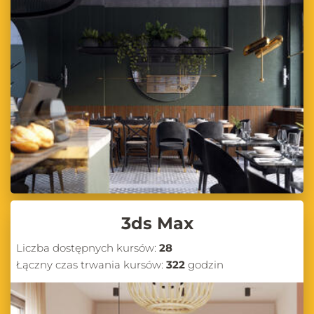
3ds Max
Liczba dostępnych kursów:
28
Łączny czas trwania kursów:
322
godzin