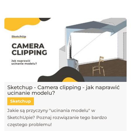
najnowsze trendy w dziedzinie projektowania wnętrz, architektury
oraz grafiki 3D. Publikujemy artykuły dotyczące popularnych
narzędzi, takich jak SketchUp, V-Ray, Blender, 3ds Max i GstarCAD,
które pomagają tworzyć profesjonalne i fotorealistyczne wizualizacje.
Dowiesz się również, jak sztuczna inteligencja zmienia pracę
projektantów, jakie są najlepsze praktyki w renderingu oraz jak
optymalizować proces projektowy. Śledź nasz blog, aby pozostać na
bieżąco z technologią i rozwijać swoje umiejętności w projektowaniu
przestrzeni i wizualizacji 3D!
Sketchup - Camera clipping - jak naprawić
ucinanie modelu?
Sketchup
Jakie są przyczyny "ucinania modelu" w
SketchUpie? Poznaj rozwiązanie tego bardzo
częstego problemu!