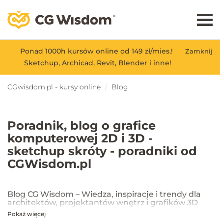
Ponad 1000h kursów online od 149 zł/mies.!
Zamknij
Sketchup, Archicad, Revit, Blender i inne!
CGwisdom.pl - kursy online
Blog
Poradnik, blog o grafice
komputerowej 2D i 3D -
sketchup skróty - poradniki od
CGWisdom.pl
Blog CG Wisdom – Wiedza, inspiracje i trendy dla
architektów, projektantów wnętrz i grafików 3D
Pokaż więcej
Na blogu CG Wisdom znajdziesz praktyczne porady, inspiracje oraz