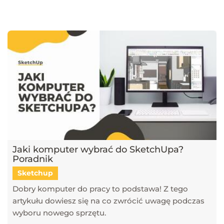
najnowsze trendy w dziedzinie projektowania wnętrz, architektury
oraz grafiki 3D. Publikujemy artykuły dotyczące popularnych
narzędzi, takich jak SketchUp, V-Ray, Blender, 3ds Max i GstarCAD,
które pomagają tworzyć profesjonalne i fotorealistyczne wizualizacje.
Dowiesz się również, jak sztuczna inteligencja zmienia pracę
projektantów, jakie są najlepsze praktyki w renderingu oraz jak
optymalizować proces projektowy. Śledź nasz blog, aby pozostać na
bieżąco z technologią i rozwijać swoje umiejętności w projektowaniu
przestrzeni i wizualizacji 3D!
Jaki komputer wybrać do SketchUpa?
Poradnik
Sketchup
Dobry komputer do pracy to podstawa! Z tego
artykułu dowiesz się na co zwrócić uwagę podczas
wyboru nowego sprzętu.