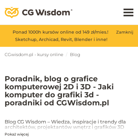
Ponad 1000h kursów online od 149 zł/mies.!
Zamknij
Sketchup, Archicad, Revit, Blender i inne!
CGwisdom.pl - kursy online
Blog
Poradnik, blog o grafice
komputerowej 2D i 3D - Jaki
komputer do grafiki 3d -
poradniki od CGWisdom.pl
Blog CG Wisdom – Wiedza, inspiracje i trendy dla
architektów, projektantów wnętrz i grafików 3D
Pokaż więcej
Na blogu CG Wisdom znajdziesz praktyczne porady, inspiracje oraz