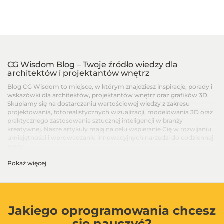
CG Wisdom Blog – Twoje źródło wiedzy dla
architektów i projektantów wnętrz
Blog CG Wisdom to miejsce, w którym znajdziesz inspiracje, porady i
wskazówki dla architektów, projektantów wnętrz oraz grafików 3D.
Skupiamy się na dostarczaniu wartościowej wiedzy z zakresu
projektowania, fotorealistycznych wizualizacji, modelowania 3D oraz
praktycznego zastosowania sztucznej inteligencji w branży
kreatywnej. Nasze artykuły mają na celu wspieranie Cię w rozwijaniu
umiejętności i wprowadzaniu innowacyjnych narzędzi do codziennej
pracy.
Pokaż więcej
Artykuły dla architektów i projektantów wnętrz –
Od podstaw po zaawansowane techniki
Na blogu CG Wisdom znajdziesz treści dopasowane do różnych
poziomów zaawansowania – od artykułów dla początkujących, po
zaawansowane poradniki i recenzje najnowszych narzędzi. Dzielimy
Jakiego oprogramowania chcesz
się wiedzą na temat programów takich jak SketchUp, V-Ray, 3ds Max,
się nauczyć?
Blender, GstarCAD i innych, aby ułatwić Ci codzienną pracę i w pełni