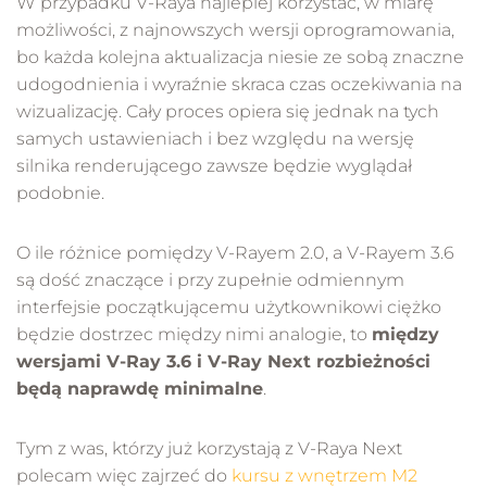
W przypadku V-Raya najlepiej korzystać, w miarę
możliwości, z najnowszych wersji oprogramowania,
bo każda kolejna aktualizacja niesie ze sobą znaczne
udogodnienia i wyraźnie skraca czas oczekiwania na
wizualizację. Cały proces opiera się jednak na tych
samych ustawieniach i bez względu na wersję
silnika renderującego zawsze będzie wyglądał
podobnie.
O ile różnice pomiędzy V-Rayem 2.0, a V-Rayem 3.6
są dość znaczące i przy zupełnie odmiennym
interfejsie początkującemu użytkownikowi ciężko
będzie dostrzec między nimi analogie, to
między
wersjami V-Ray 3.6 i V-Ray Next rozbieżności
będą naprawdę minimalne
.
Tym z was, którzy już korzystają z V-Raya Next
polecam więc zajrzeć do
kursu z wnętrzem M2