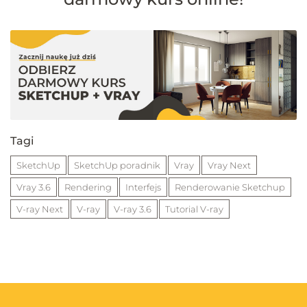
Tagi
SketchUp
SketchUp poradnik
Vray
Vray Next
Vray 3.6
Rendering
Interfejs
Renderowanie Sketchup
V-ray Next
V-ray
V-ray 3.6
Tutorial V-ray