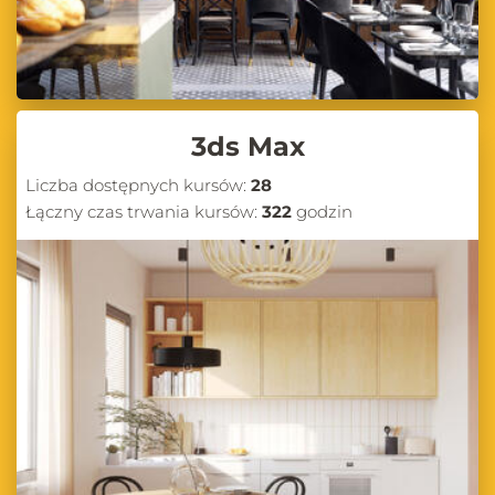
3ds Max
Liczba dostępnych kursów:
28
Łączny czas trwania kursów:
322
godzin