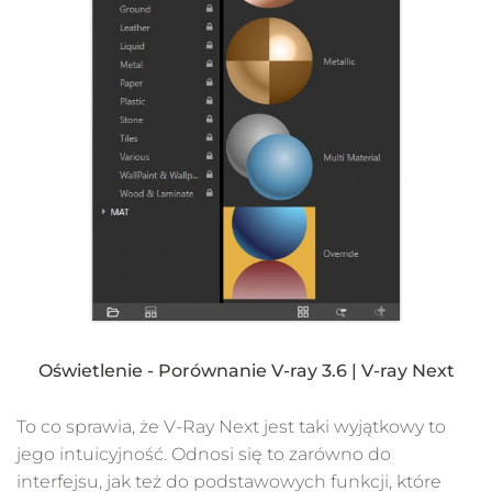
Oświetlenie - Porównanie V-ray 3.6 | V-ray Next
To co sprawia, że V-Ray Next jest taki wyjątkowy to
jego intuicyjność. Odnosi się to zarówno do
interfejsu, jak też do podstawowych funkcji, które