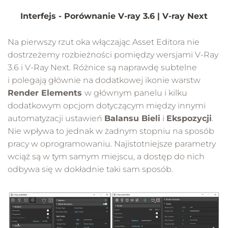
Interfejs - Porównanie V-ray 3.6 | V-ray Next
Na pierwszy rzut oka włączając Asset Editora nie
dostrzeżemy rozbieżności pomiędzy wersjami V-Ray
3.6 i V-Ray Next. Różnice są naprawdę subtelne
i polegają głównie na dodatkowej ikonie warstw
Render Elements
w głównym panelu i kilku
dodatkowym opcjom dotyczącym między innymi
automatyzacji ustawień
Balansu Bieli
i
Ekspozycji
.
Nie wpływa to jednak w żadnym stopniu na sposób
pracy w oprogramowaniu. Najistotniejsze parametry
wciąż są w tym samym miejscu, a dostęp do nich
odbywa się w dokładnie taki sam sposób.