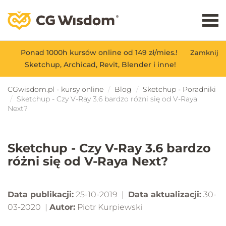
Ponad 1000h kursów online od 149 zł/mies.!
Zamknij
Sketchup, Archicad, Revit, Blender i inne!
CGwisdom.pl - kursy online
Blog
Sketchup - Poradniki
Sketchup - Czy V-Ray 3.6 bardzo różni się od V-Raya
Next?
Sketchup - Czy V-Ray 3.6 bardzo
różni się od V-Raya Next?
Data publikacji:
25-10-2019 |
Data aktualizacji:
30-
03-2020 |
Autor:
Piotr Kurpiewski