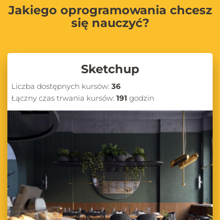
Jakiego oprogramowania chcesz
się nauczyć?
Sketchup
Liczba dostępnych kursów:
36
Łączny czas trwania kursów:
191
godzin