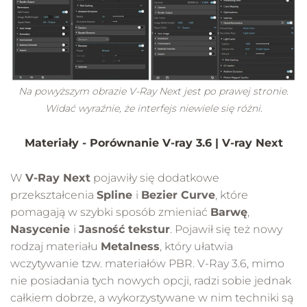
Na powyższym obrazie V-Ray Next jest po prawej stronie.
Widać wyraźnie, że interfejs niewiele się różni.
Materiały
- Porównanie V-ray 3.6 | V-ray Next
W
V-Ray Next
pojawiły się dodatkowe
przekształcenia
Spline
i
Bezier Curve
, które
pomagają w szybki sposób zmieniać
Barwę
,
Nasycenie
i
Jasność tekstur
. Pojawił się też nowy
rodzaj materiału
Metalness
, który ułatwia
wczytywanie tzw. materiałów PBR. V-Ray 3.6, mimo
nie posiadania tych nowych opcji, radzi sobie jednak
całkiem dobrze, a wykorzystywane w nim techniki są