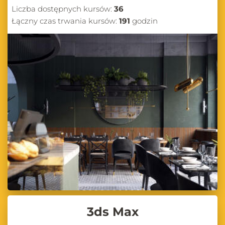
Liczba dostępnych kursów:
36
Łączny czas trwania kursów:
191
godzin
3ds Max