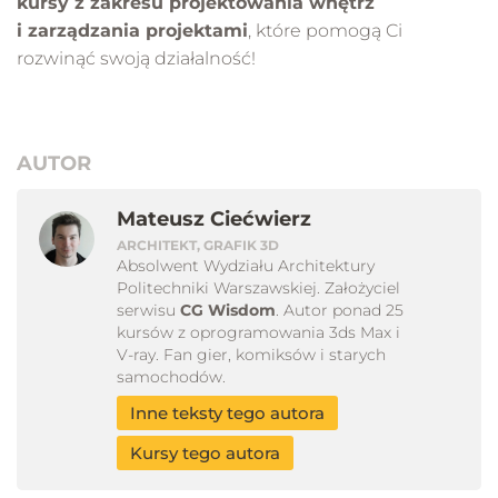
kursy z zakresu projektowania wnętrz
i zarządzania projektami
, które pomogą Ci
rozwinąć swoją działalność!
AUTOR
Mateusz Ciećwierz
ARCHITEKT, GRAFIK 3D
Absolwent Wydziału Architektury
Politechniki Warszawskiej. Założyciel
serwisu
CG Wisdom
. Autor ponad 25
kursów z oprogramowania 3ds Max i
V-ray. Fan gier, komiksów i starych
samochodów.
Inne teksty tego autora
Kursy tego autora