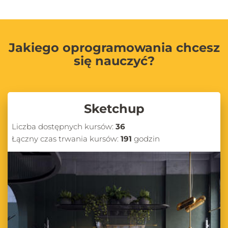
Jakiego oprogramowania chcesz
się nauczyć?
Sketchup
Liczba dostępnych kursów:
36
Łączny czas trwania kursów:
191
godzin