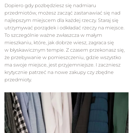
Dopiero gdy pozbędziesz się nadmiaru
przedmiotów, możesz zacząć zastanawiać się nad
najlepszym miejscem dla każdej rzeczy. Staraj się
utrzymywać porządek i odkładać rzeczy na miejsce.
To szczególnie ważne zwłaszcza w małym
mieszkaniu, które, jak dobrze wiesz, zagraca się
w błyskawicznym tempie. Z czasem przekonasz się,
że przebywanie w pomieszczeniu, gdzie wszystko
ma swoje miejsce, jest przyjemniejsze. I zaczniesz
krytycznie patrzeć na nowe zakupy czy zbędne
przedmioty.