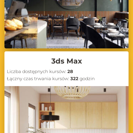
3ds Max
Liczba dostępnych kursów:
28
Łączny czas trwania kursów:
322
godzin