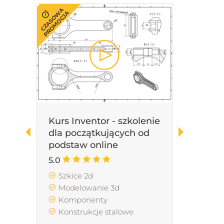
CZASOWA
PROMOCJA
nie
Kurs Inventor - szkolenie
dla początkujących od
podstaw online
5.0
Szkice 2d
Modelowanie 3d
Komponenty
Konstrukcje stalowe