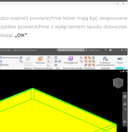
ardzo ważne!) powierzchnie które mają być skopiowane
szystkie powierzchnie z wyłączeniem spodu drzwiczek.
ikając
„OK”
.