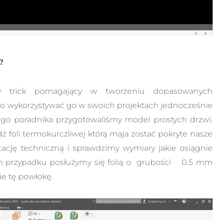
79.00 zł
?
y trick pomagający w tworzeniu dopasowanych
ło wykorzystywać go w swoich projektach jednocześnie
ego poradnika przygotowaliśmy model prostych drzwi.
 foli termokurczliwej którą maja zostać pokryte nasze
cję techniczną i sprawdzimy wymiary jakie osiągnie
m przypadku posłużymy się folią o grubości 0.5 mm
ie tę powłokę.