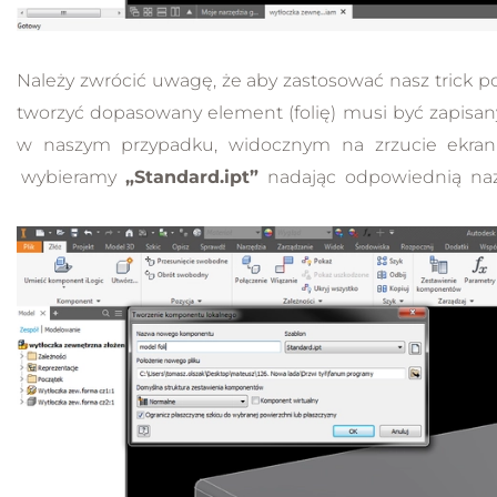
Należy zwrócić uwagę, że aby zastosować nasz trick 
tworzyć dopasowany element (folię) musi być zapisany 
w naszym przypadku, widocznym na zrzucie ekran
wybieramy
„Standard.ipt”
nadając odpowiednią na