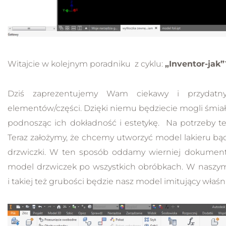
Witajcie w kolejnym poradniku z cyklu:
„Inventor-jak”
Dziś zaprezentujemy Wam ciekawy i przydatn
elementów/części. Dzięki niemu będziecie mogli śmia
podnosząc ich dokładność i estetykę. Na potrzeby t
Teraz założymy, że chcemy utworzyć model lakieru bądź
drzwiczki. W ten sposób oddamy wierniej dokumenta
model drzwiczek po wszystkich obróbkach. W naszy
i takiej też grubości będzie nasz model imitujący właśn