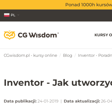
Ponad 1000h kursów o
Ponad 1000h kursów o
PL
EN
ES
KURSY O
CGwisdom.pl - kursy online
Blog
Inventor - Poradn
Inventor - Jak utworzy
Data publikacji:
24-01-2019 |
Data aktualizacji:
26-04