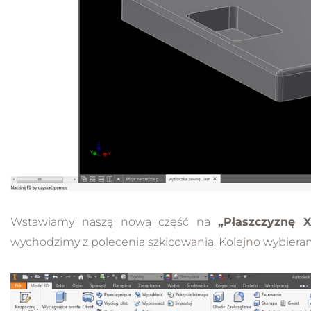
Wstawiamy naszą nową część na
„Płaszczyznę X
wychodzimy z polecenia szkicowania. Kolejno wybieram