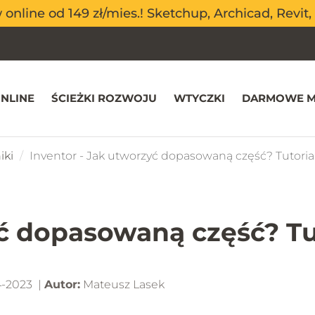
nline od 149 zł/mies.! Sketchup, Archicad, Revit, 
nline od 149 zł/mies.! Sketchup, Archicad, Revit, 
NLINE
ŚCIEŻKI ROZWOJU
WTYCZKI
DARMOWE M
iki
Inventor - Jak utworzyć dopasowaną część? Tutorial
ć dopasowaną część? Tu
-2023 |
Autor:
Mateusz Lasek