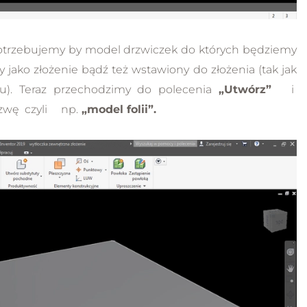
potrzebujemy by model drzwiczek do których będziemy
jako złożenie bądź też wstawiony do złożenia (tak jak
u). Teraz przechodzimy do polecenia
„Utwórz”
i
zwę czyli np.
„model folii”.