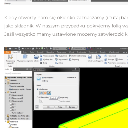
Kiedy otworzy nam się okienko zaznaczamy (i tutaj b
jako składnik. W naszym przypadku pokryjemy folią w
Jeśli wszystko mamy ustawione możemy zatwierdzić kl