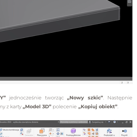
Y”
jednocześnie tworząc
„Nowy szkic”
. Następnie
y z karty
„Model 3D”
polecenie
„Kopiuj obiekt”
.