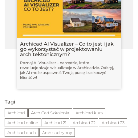
Archicad AI Visualizer – Co to jest i jak
go wykorzystać w projektowaniu
architektonicznym?
Poznaj AI Visualizer – narzędzie, które
rewolucjonizuje wizualizacje w Archicadzie. Odkryj,
jak AI może usprawnić Twoją pracę i zaskoczyć
klientów!
Tagi
Archicad
ArchiCad Szkolenia
Archicad kurs
Archicad online
Archicad 21
Archicad 22
Archicad 23
Archicad dach
Archicad rynny