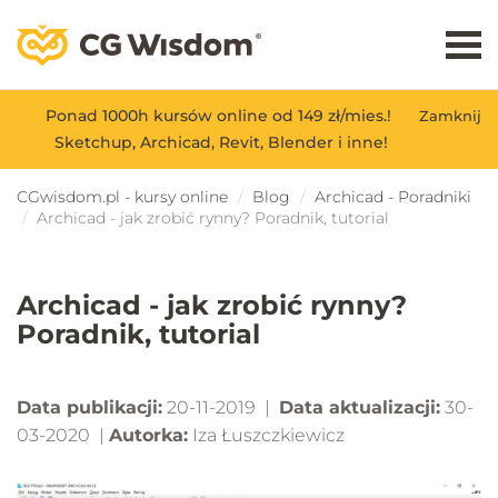
Ponad 1000h kursów online od 149 zł/mies.!
Zamknij
Sketchup, Archicad, Revit, Blender i inne!
CGwisdom.pl - kursy online
Blog
Archicad - Poradniki
Archicad - jak zrobić rynny? Poradnik, tutorial
Archicad - jak zrobić rynny?
Poradnik, tutorial
Data publikacji:
20-11-2019 |
Data aktualizacji:
30-
03-2020 |
Autorka:
Iza Łuszczkiewicz