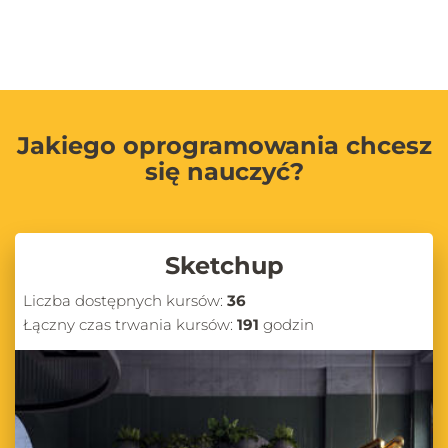
Jakiego oprogramowania chcesz
się nauczyć?
Sketchup
Liczba dostępnych kursów:
36
Łączny czas trwania kursów:
191
godzin