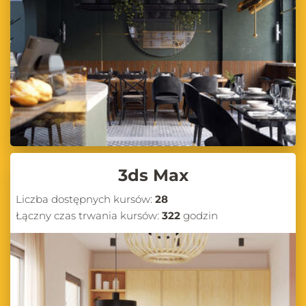
3ds Max
Liczba dostępnych kursów:
28
Łączny czas trwania kursów:
322
godzin