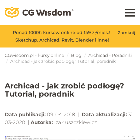
Ponad 1000h kursów online od 149 zł/mies.!
Zamknij
Sketchup, Archicad, Revit, Blender i inne!
CGwisdom.pl - kursy online
Blog
Archicad - Poradniki
Archicad - jak zrobić podłogę? Tutorial, poradnik
Archicad - jak zrobić podłogę?
Tutorial, poradnik
Data publikacji:
09-04-2018 |
Data aktualizacji:
31-
03-2020 |
Autorka:
Iza Łuszczkiewicz