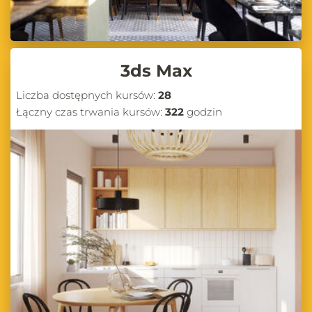
3ds Max
Liczba dostępnych kursów:
28
Łączny czas trwania kursów:
322
godzin