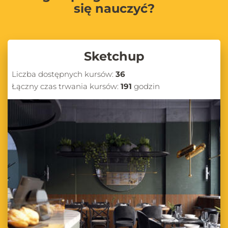
się nauczyć?
Sketchup
Liczba dostępnych kursów:
36
Łączny czas trwania kursów:
191
godzin