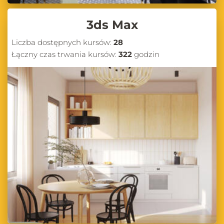
3ds Max
Liczba dostępnych kursów:
28
Łączny czas trwania kursów:
322
godzin