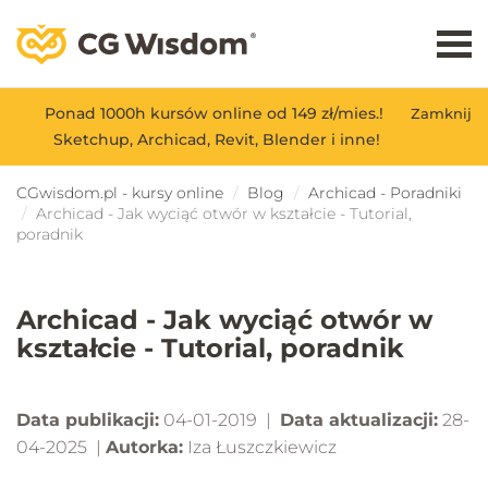
Ponad 1000h kursów online od 149 zł/mies.!
Zamknij
Sketchup, Archicad, Revit, Blender i inne!
CGwisdom.pl - kursy online
Blog
Archicad - Poradniki
Archicad - Jak wyciąć otwór w kształcie - Tutorial,
poradnik
Archicad - Jak wyciąć otwór w
kształcie - Tutorial, poradnik
Data publikacji:
04-01-2019 |
Data aktualizacji:
28-
04-2025 |
Autorka:
Iza Łuszczkiewicz