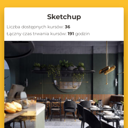
Sketchup
Liczba dostępnych kursów:
36
Łączny czas trwania kursów:
191
godzin