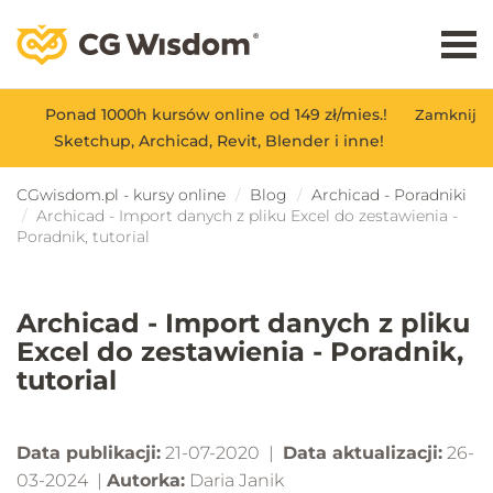
Ponad 1000h kursów online od 149 zł/mies.!
Zamknij
Sketchup, Archicad, Revit, Blender i inne!
CGwisdom.pl - kursy online
Blog
Archicad - Poradniki
Archicad - Import danych z pliku Excel do zestawienia -
Poradnik, tutorial
Archicad - Import danych z pliku
Excel do zestawienia - Poradnik,
tutorial
Data publikacji:
21-07-2020 |
Data aktualizacji:
26-
03-2024 |
Autorka:
Daria Janik