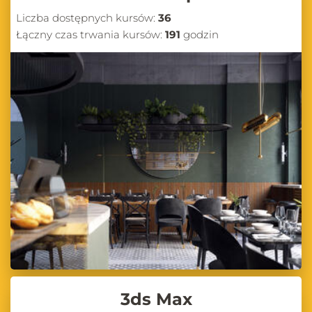
Liczba dostępnych kursów:
36
Łączny czas trwania kursów:
191
godzin
3ds Max