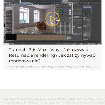
Tutorial - 3ds Max - Vray - Jak używać
Resumable rendering? Jak zatrzymywać
renderowanie?
3ds Max poradnik, 3ds Max Vray, Tutorial Vray 3ds Max, Vray Tutorial, Vray, Vray 3ds Max tutorial, Vray Tutorial 3ds Max, Renderowanie Vray, Tutorial 3ds Max, 3ds Max Tutorial, Tutorial 3ds Max Vray, Tutorial online 3ds Max, Tutorial 3ds Max online, Nauka 3ds Max, 3ds Max Nauka, 3ds Max od podstaw, Podstawy 3ds Max, Renderowanie w 3ds Max, Wizualizacje w 3ds Max, Render, Renderowanie, Rendery, 3ds Max podstawy, Vray, V-ray, Tutorial V-ray, Tutorial Vray online, Darmowy kurs 3ds Max, 3ds Max tutorial Vray, Tutorial, Tutoriale, Darmowy tutorial, Tutorial 3ds Max po polsku, Tutorial 3ds Max pl, 3ds Max tutorial polski, 3ds Max tutorial po polsku, 3ds Max tutorial pl, Tutorial 3ds Max polski, Wstrzymywanie renderu, Zatrzymywanie renderu, Wstrzymywanie renderingu, Wstrzymywanie renderownia, Resumable rendering, 3ds Max Resumable rendering, Resumable rendering 3ds Max, Zatrzymywanie render 3ds Max, Zatrzymywanie renderowania, Pauzowanie renderingu, Pauzowanie renderowania, Render pause 3ds Max
Szukasz sposobów na szybszą pracę z programami takimi jak 3ds Max, Vr
wszystkich tych, którzy interesują się grafiką komputerową i chcą pogł