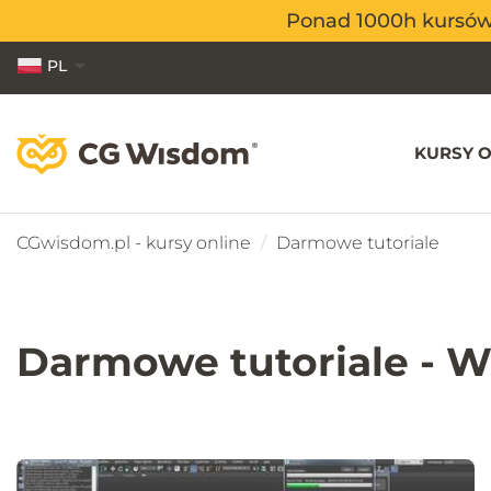
Ponad 1000h kursów o
Ponad 1000h kursów o
PL
EN
ES
KURSY O
CGwisdom.pl - kursy online
Darmowe tutoriale
Darmowe tutoriale - 