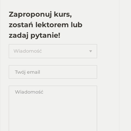
Zaproponuj kurs,
zostań lektorem lub
zadaj pytanie!
Proponuję
Wiadomość
kurs
Twój
email
Wpisz
propozycję
kursu