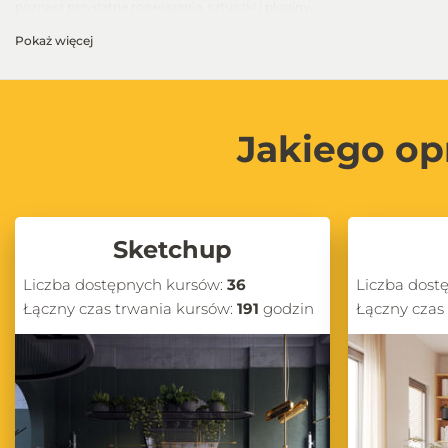
poznasz przydatne rozwiązania, sztuczki i pluginy.
Pokaż więcej
Jakiego op
Sketchup
Liczba dostępnych kursów:
36
Liczba dost
Łączny czas trwania kursów:
191
godzin
Łączny czas