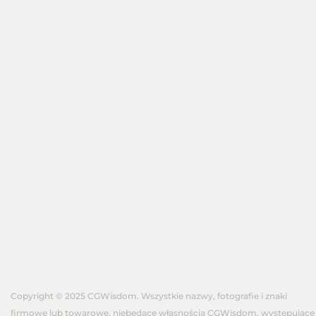
Copyright © 2025 CGWisdom. Wszystkie nazwy, fotografie i znaki
firmowe lub towarowe, niebędące własnością CGWisdom, występujące