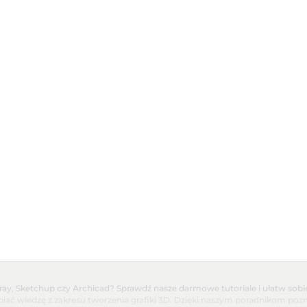
ay, Sketchup czy Archicad? Sprawdź nasze darmowe tutoriale i ułatw sobie
ębiać wiedzę z zakresu tworzenia grafiki 3D. Dzięki naszym poradnikom poz