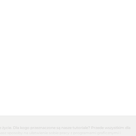
 życie. Dla kogo przeznaczone są nasze tutoriale? Przede wszystkim dla
nasz sposoby na ułatwienie sobie pracy z programami graficznymi i