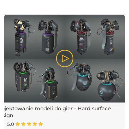
rojektowanie modeli do gier - Hard surface
esign
5.0