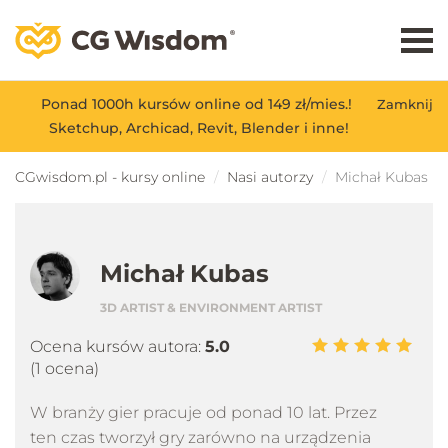
Ponad 1000h kursów online od 149 zł/mies.!
Zamknij
Sketchup, Archicad, Revit, Blender i inne!
CGwisdom.pl - kursy online
Nasi autorzy
Michał Kubas
Michał Kubas
3D ARTIST & ENVIRONMENT ARTIST
Ocena kursów autora:
5.0
(1 ocena)
W branży gier pracuje od ponad 10 lat. Przez
ten czas tworzył gry zarówno na urządzenia