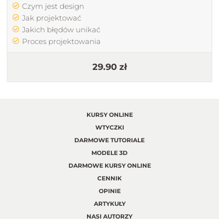
Czym jest design
Jak projektować
Jakich błędów unikać
Proces projektowania
29.90 zł
KURSY ONLINE
WTYCZKI
DARMOWE TUTORIALE
MODELE 3D
DARMOWE KURSY ONLINE
CENNIK
OPINIE
ARTYKUŁY
NASI AUTORZY