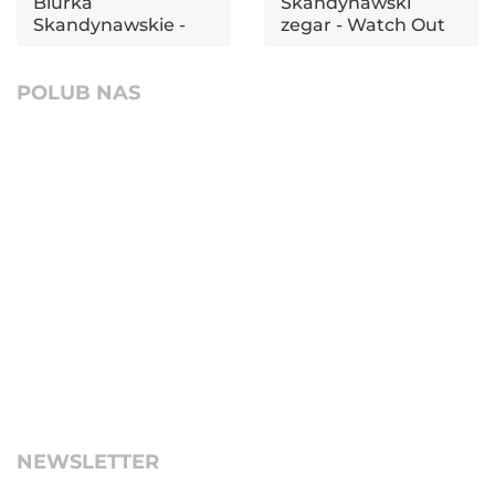
Biurka
Skandynawski
Skandynawskie -
zegar - Watch Out
Zestaw
Oak
POLUB NAS
NEWSLETTER