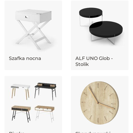
Szafka nocna
ALF UNO Glob -
Stolik