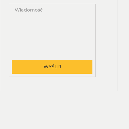
Wpisz
propozycję
kursu
WYŚLIJ