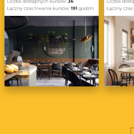
Liczba dostępnych kursów:
36
Liczba dost
Łączny czas trwania kursów:
191
godzin
Łączny czas