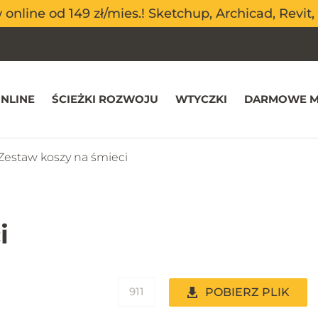
nline od 149 zł/mies.! Sketchup, Archicad, Revit, 
nline od 149 zł/mies.! Sketchup, Archicad, Revit, 
NLINE
ŚCIEŻKI ROZWOJU
WTYCZKI
DARMOWE M
Zestaw koszy na śmieci
i
911
POBIERZ PLIK