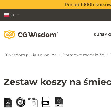
Ponad 1000h kursów o
Ponad 1000h kursów o
PL
EN
ES
KURSY O
CGwisdom.pl - kursy online
Darmowe modele 3d
Zestaw koszy na śmiec