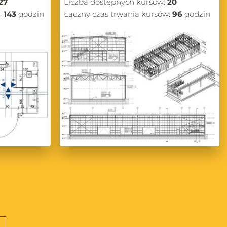
27
Liczba dostępnych kursów:
20
:
143
godzin
Łączny czas trwania kursów:
96
godzin