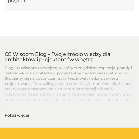
przydatne.
CG Wisdom Blog – Twoje źródło wiedzy dla
architektów i projektantów wnętrz
Blog CG Wisdom to miejsce, w którym znajdziesz inspiracje, porady i
wskazówki dla architektów, projektantów wnętrz oraz grafików 3D.
Skupiamy się na dostarczaniu wartościowej wiedzy z zakresu
projektowania, fotorealistycznych wizualizacji, modelowania 3D oraz
praktycznego zastosowania sztucznej inteligencji w branży
kreatywnej. Nasze artykuły mają na celu wspieranie Cię w rozwijaniu
umiejętności i wprowadzaniu innowacyjnych narzędzi do codziennej
pracy.
Pokaż więcej
Artykuły dla architektów i projektantów wnętrz –
Od podstaw po zaawansowane techniki
Na blogu CG Wisdom znajdziesz treści dopasowane do różnych
poziomów zaawansowania – od artykułów dla początkujących, po