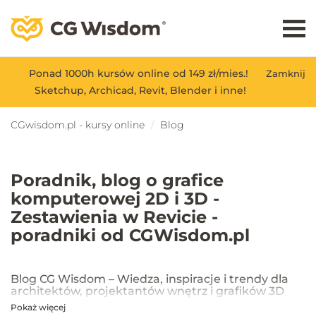
Ponad 1000h kursów online od 149 zł/mies.!
Zamknij
Sketchup, Archicad, Revit, Blender i inne!
CGwisdom.pl - kursy online
Blog
Poradnik, blog o grafice
komputerowej 2D i 3D -
Zestawienia w Revicie -
poradniki od CGWisdom.pl
Blog CG Wisdom – Wiedza, inspiracje i trendy dla
architektów, projektantów wnętrz i grafików 3D
Pokaż więcej
Na blogu CG Wisdom znajdziesz praktyczne porady, inspiracje oraz