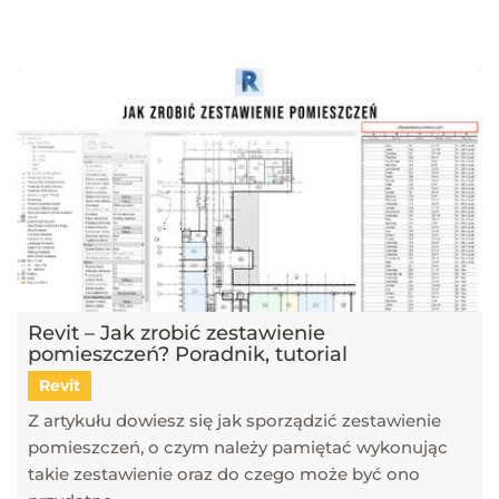
najnowsze trendy w dziedzinie projektowania wnętrz, architektury
oraz grafiki 3D. Publikujemy artykuły dotyczące popularnych
narzędzi, takich jak SketchUp, V-Ray, Blender, 3ds Max i GstarCAD,
które pomagają tworzyć profesjonalne i fotorealistyczne wizualizacje.
Dowiesz się również, jak sztuczna inteligencja zmienia pracę
projektantów, jakie są najlepsze praktyki w renderingu oraz jak
optymalizować proces projektowy. Śledź nasz blog, aby pozostać na
bieżąco z technologią i rozwijać swoje umiejętności w projektowaniu
przestrzeni i wizualizacji 3D!
Revit – Jak zrobić zestawienie
pomieszczeń? Poradnik, tutorial
Revit
Z artykułu dowiesz się jak sporządzić zestawienie
pomieszczeń, o czym należy pamiętać wykonując
takie zestawienie oraz do czego może być ono