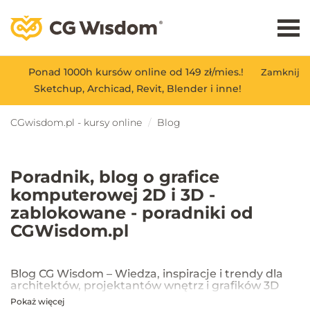
Ponad 1000h kursów online od 149 zł/mies.!
Zamknij
Sketchup, Archicad, Revit, Blender i inne!
CGwisdom.pl - kursy online
Blog
Poradnik, blog o grafice
komputerowej 2D i 3D -
zablokowane - poradniki od
CGWisdom.pl
Blog CG Wisdom – Wiedza, inspiracje i trendy dla
architektów, projektantów wnętrz i grafików 3D
Pokaż więcej
Na blogu CG Wisdom znajdziesz praktyczne porady, inspiracje oraz