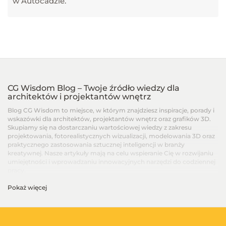
w Autocadzie.
CG Wisdom Blog – Twoje źródło wiedzy dla
architektów i projektantów wnętrz
Blog CG Wisdom to miejsce, w którym znajdziesz inspiracje, porady i
wskazówki dla architektów, projektantów wnętrz oraz grafików 3D.
Skupiamy się na dostarczaniu wartościowej wiedzy z zakresu
projektowania, fotorealistycznych wizualizacji, modelowania 3D oraz
praktycznego zastosowania sztucznej inteligencji w branży
kreatywnej. Nasze artykuły mają na celu wspieranie Cię w rozwijaniu
umiejętności i wprowadzaniu innowacyjnych narzędzi do codziennej
pracy.
Pokaż więcej
Artykuły dla architektów i projektantów wnętrz –
Od podstaw po zaawansowane techniki
Na blogu CG Wisdom znajdziesz treści dopasowane do różnych
poziomów zaawansowania – od artykułów dla początkujących, po