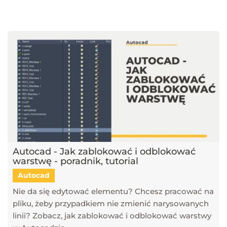
najnowsze trendy w dziedzinie projektowania wnętrz, architektury
oraz grafiki 3D. Publikujemy artykuły dotyczące popularnych
narzędzi, takich jak SketchUp, V-Ray, Blender, 3ds Max i GstarCAD,
które pomagają tworzyć profesjonalne i fotorealistyczne wizualizacje.
Dowiesz się również, jak sztuczna inteligencja zmienia pracę
projektantów, jakie są najlepsze praktyki w renderingu oraz jak
optymalizować proces projektowy. Śledź nasz blog, aby pozostać na
bieżąco z technologią i rozwijać swoje umiejętności w projektowaniu
przestrzeni i wizualizacji 3D!
Autocad - Jak zablokować i odblokować
warstwę - poradnik, tutorial
Autocad
Nie da się edytować elementu? Chcesz pracować na
pliku, żeby przypadkiem nie zmienić narysowanych
linii? Zobacz, jak zablokować i odblokować warstwy