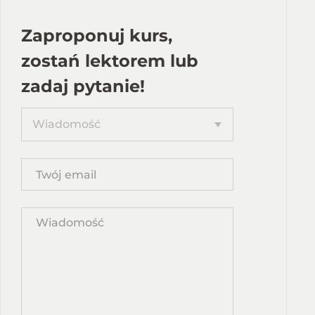
Zaproponuj kurs,
zostań lektorem lub
zadaj pytanie!
Proponuję
Wiadomość
kurs
Twój
email
Wpisz
propozycję
kursu