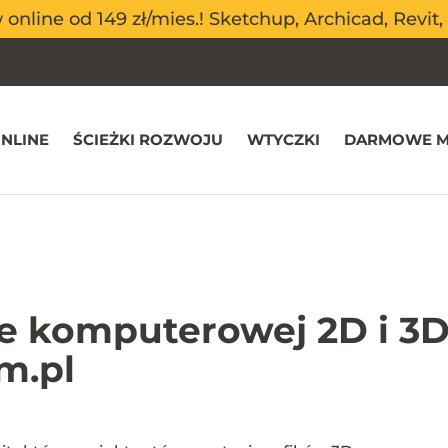
nline od 149 zł/mies.! Sketchup, Archicad, Revit, 
nline od 149 zł/mies.! Sketchup, Archicad, Revit, 
NLINE
ŚCIEŻKI ROZWOJU
WTYCZKI
DARMOWE M
ce komputerowej 2D i 3D
m.pl