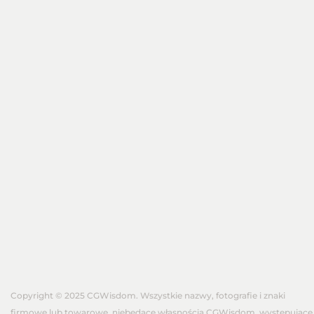
Copyright © 2025 CGWisdom. Wszystkie nazwy, fotografie i znaki
firmowe lub towarowe, niebędące własnością CGWisdom, występujące