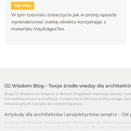
3ds Max
W tym tutorialu zobaczycie jak w prosty sposób
wyrenderować siatkę obiektu korzystając z
materiału VrayEdgesTex.
CG Wisdom Blog – Twoje źródło wiedzy dla architekt
Blog CG Wisdom to miejsce, w którym znajdziesz inspiracje, porady i w
fotorealistycznych wizualizacji, modelowania 3D oraz praktycznego zast
innowacyjnych narzędzi do codziennej pracy.
Artykuły dla architektów i projektantów wnętrz – O
Na blogu CG Wisdom znajdziesz treści dopasowane do różnych poziomów
programów takich jak SketchUp, V-Ray, 3ds Max, Blender, GstarCAD i i