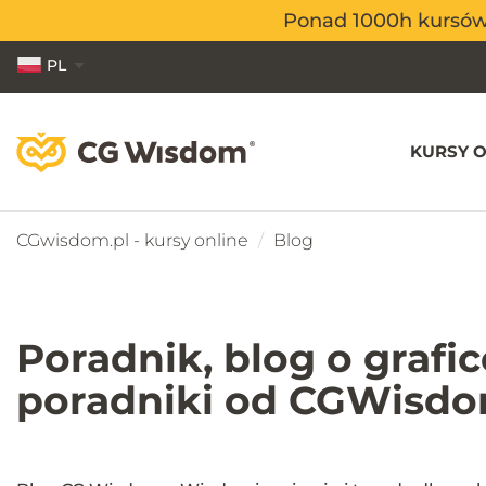
Ponad 1000h kursów o
Ponad 1000h kursów o
PL
EN
ES
KURSY O
CGwisdom.pl - kursy online
Blog
Poradnik, blog o grafi
poradniki od CGWisdo