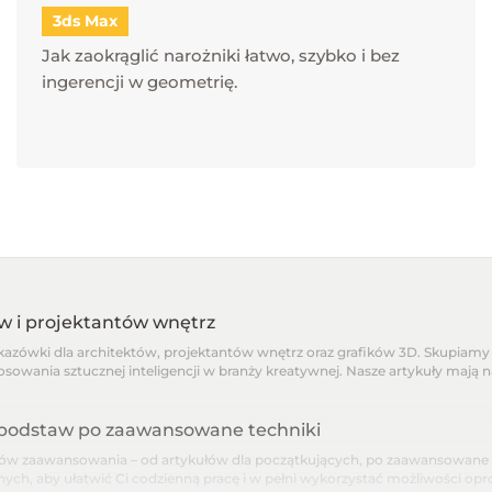
3ds Max
Jak zaokrąglić narożniki łatwo, szybko i bez
ingerencji w geometrię.
ów i projektantów wnętrz
skazówki dla architektów, projektantów wnętrz oraz grafików 3D. Skupiamy 
osowania sztucznej inteligencji w branży kreatywnej. Nasze artykuły mają 
d podstaw po zaawansowane techniki
 zaawansowania – od artykułów dla początkujących, po zaawansowane pora
nnych, aby ułatwić Ci codzienną pracę i w pełni wykorzystać możliwości o