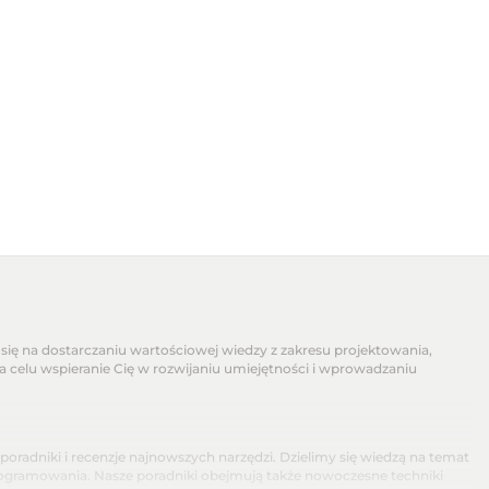
się na dostarczaniu wartościowej wiedzy z zakresu projektowania,
na celu wspieranie Cię w rozwijaniu umiejętności i wprowadzaniu
dniki i recenzje najnowszych narzędzi. Dzielimy się wiedzą na temat
programowania. Nasze poradniki obejmują także nowoczesne techniki