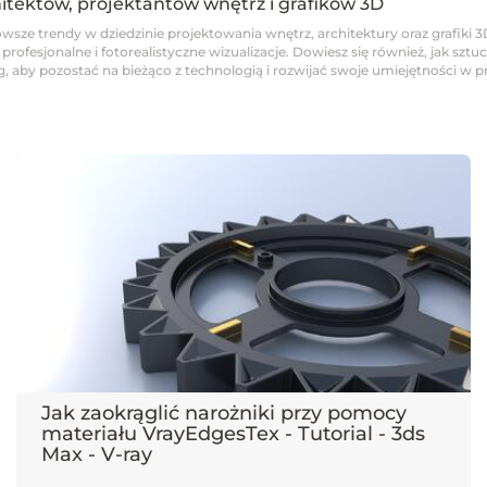
hitektów, projektantów wnętrz i grafików 3D
wsze trendy w dziedzinie projektowania wnętrz, architektury oraz grafiki 3
fesjonalne i fotorealistyczne wizualizacje. Dowiesz się również, jak sztucz
 aby pozostać na bieżąco z technologią i rozwijać swoje umiejętności w pro
Jak zaokrąglić narożniki przy pomocy
materiału VrayEdgesTex - Tutorial - 3ds
Max - V-ray