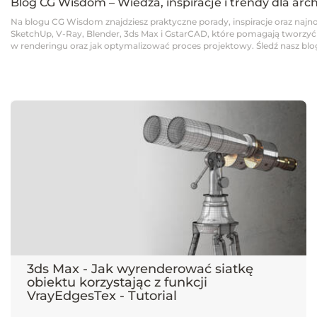
Blog CG Wisdom – Wiedza, inspiracje i trendy dla arc
Na blogu CG Wisdom znajdziesz praktyczne porady, inspiracje oraz najno
SketchUp, V-Ray, Blender, 3ds Max i GstarCAD, które pomagają tworzyć pro
w renderingu oraz jak optymalizować proces projektowy. Śledź nasz blog,
3ds Max - Jak wyrenderować siatkę
obiektu korzystając z funkcji
VrayEdgesTex - Tutorial