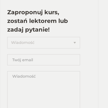
Zaproponuj kurs,
zostań lektorem lub
zadaj pytanie!
Proponuję
Wiadomość
kurs
Twój
email
Wpisz
propozycję
kursu