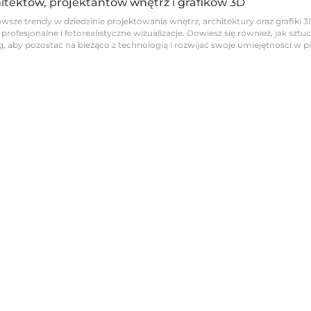
hitektów, projektantów wnętrz i grafików 3D
wsze trendy w dziedzinie projektowania wnętrz, architektury oraz grafiki 3
fesjonalne i fotorealistyczne wizualizacje. Dowiesz się również, jak sztucz
 aby pozostać na bieżąco z technologią i rozwijać swoje umiejętności w pro