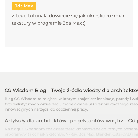
3ds Max
Z tego tutoriala dowiecie się jak określić rozmiar
tekstury w programie 3ds Max :)
CG Wisdom Blog – Twoje źródło wiedzy dla architekt
Blog CG Wisdom to miejsce, w którym znajdziesz inspiracje, porady i w
fotorealistycznych wizualizacji, modelowania 3D oraz praktycznego zast
innowacyjnych narzędzi do codziennej pracy.
Artykuły dla architektów i projektantów wnętrz – O
Na blogu CG Wisdom znajdziesz treści dopasowane do różnych poziomów
programów takich jak SketchUp, V-Ray, 3ds Max, Blender, GstarCAD i i