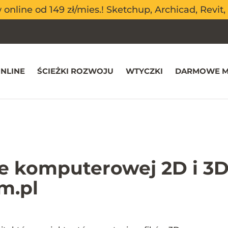
nline od 149 zł/mies.! Sketchup, Archicad, Revit, 
nline od 149 zł/mies.! Sketchup, Archicad, Revit, 
NLINE
ŚCIEŻKI ROZWOJU
WTYCZKI
DARMOWE M
ice komputerowej 2D i 3
m.pl