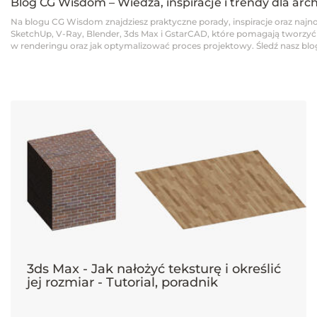
Blog CG Wisdom – Wiedza, inspiracje i trendy dla arc
Na blogu CG Wisdom znajdziesz praktyczne porady, inspiracje oraz najno
SketchUp, V-Ray, Blender, 3ds Max i GstarCAD, które pomagają tworzyć pro
w renderingu oraz jak optymalizować proces projektowy. Śledź nasz blog,
3ds Max - Jak nałożyć teksturę i określić
jej rozmiar - Tutorial, poradnik