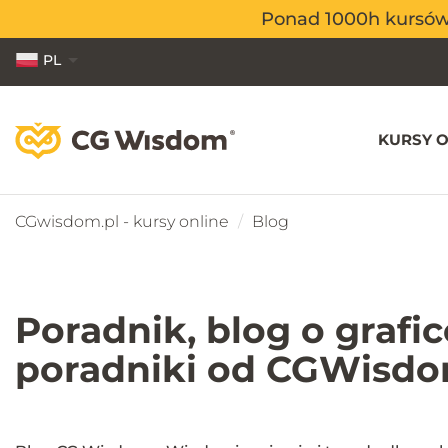
Ponad 1000h kursów o
Ponad 1000h kursów o
PL
EN
ES
KURSY O
CGwisdom.pl - kursy online
Blog
Poradnik, blog o graf
poradniki od CGWisdo