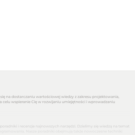
się na dostarczaniu wartościowej wiedzy z zakresu projektowania,
na celu wspieranie Cię w rozwijaniu umiejętności i wprowadzaniu
dniki i recenzje najnowszych narzędzi. Dzielimy się wiedzą na temat
programowania. Nasze poradniki obejmują także nowoczesne techniki