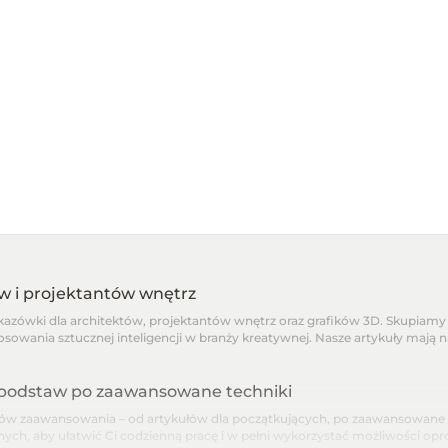
ów i projektantów wnętrz
skazówki dla architektów, projektantów wnętrz oraz grafików 3D. Skupiamy 
osowania sztucznej inteligencji w branży kreatywnej. Nasze artykuły mają 
d podstaw po zaawansowane techniki
 zaawansowania – od artykułów dla początkujących, po zaawansowane pora
nnych, aby ułatwić Ci codzienną pracę i w pełni wykorzystać możliwości o