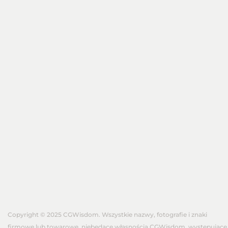
Copyright © 2025 CGWisdom. Wszystkie nazwy, fotografie i znaki
firmowe lub towarowe, niebędące własnością CGWisdom, występujące