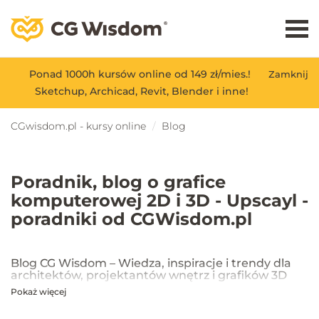
Ponad 1000h kursów online od 149 zł/mies.!
Zamknij
Sketchup, Archicad, Revit, Blender i inne!
CGwisdom.pl - kursy online
Blog
Poradnik, blog o grafice
komputerowej 2D i 3D - Upscayl -
poradniki od CGWisdom.pl
Blog CG Wisdom – Wiedza, inspiracje i trendy dla
architektów, projektantów wnętrz i grafików 3D
Pokaż więcej
Na blogu CG Wisdom znajdziesz praktyczne porady, inspiracje oraz
najnowsze trendy w dziedzinie projektowania wnętrz, architektury
oraz grafiki 3D. Publikujemy artykuły dotyczące popularnych