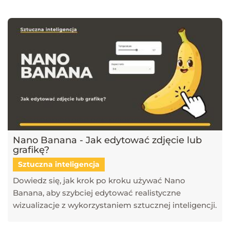
narzędzi, takich jak SketchUp, V-Ray, Blender, 3ds Max i GstarCAD,
które pomagają tworzyć profesjonalne i fotorealistyczne wizualizacje.
Dowiesz się również, jak sztuczna inteligencja zmienia pracę
projektantów, jakie są najlepsze praktyki w renderingu oraz jak
optymalizować proces projektowy. Śledź nasz blog, aby pozostać na
bieżąco z technologią i rozwijać swoje umiejętności w projektowaniu
przestrzeni i wizualizacji 3D!
Nano Banana - Jak edytować zdjęcie lub
grafikę?
Sztuczna inteligencja
Dowiedz się, jak krok po kroku używać Nano
Banana, aby szybciej edytować realistyczne
wizualizacje z wykorzystaniem sztucznej inteligencji.