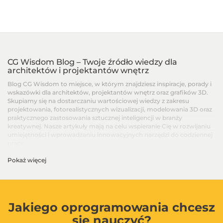
CG Wisdom Blog – Twoje źródło wiedzy dla
architektów i projektantów wnętrz
Blog CG Wisdom to miejsce, w którym znajdziesz inspiracje, porady i
wskazówki dla architektów, projektantów wnętrz oraz grafików 3D.
Skupiamy się na dostarczaniu wartościowej wiedzy z zakresu
projektowania, fotorealistycznych wizualizacji, modelowania 3D oraz
praktycznego zastosowania sztucznej inteligencji w branży
kreatywnej. Nasze artykuły mają na celu wspieranie Cię w rozwijaniu
umiejętności i wprowadzaniu innowacyjnych narzędzi do codziennej
pracy.
Pokaż więcej
Artykuły dla architektów i projektantów wnętrz –
Od podstaw po zaawansowane techniki
Na blogu CG Wisdom znajdziesz treści dopasowane do różnych
poziomów zaawansowania – od artykułów dla początkujących, po
zaawansowane poradniki i recenzje najnowszych narzędzi. Dzielimy
Jakiego oprogramowania chcesz
się wiedzą na temat programów takich jak SketchUp, V-Ray, 3ds Max,
się nauczyć?
Blender, GstarCAD i innych, aby ułatwić Ci codzienną pracę i w pełni