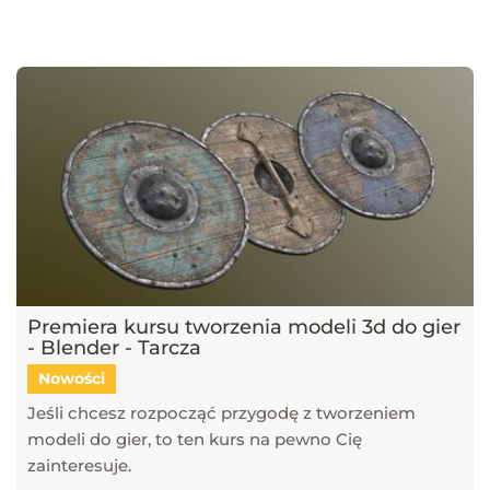
najnowsze trendy w dziedzinie projektowania wnętrz, architektury
oraz grafiki 3D. Publikujemy artykuły dotyczące popularnych
narzędzi, takich jak SketchUp, V-Ray, Blender, 3ds Max i GstarCAD,
które pomagają tworzyć profesjonalne i fotorealistyczne wizualizacje.
Dowiesz się również, jak sztuczna inteligencja zmienia pracę
projektantów, jakie są najlepsze praktyki w renderingu oraz jak
optymalizować proces projektowy. Śledź nasz blog, aby pozostać na
bieżąco z technologią i rozwijać swoje umiejętności w projektowaniu
przestrzeni i wizualizacji 3D!
Premiera kursu tworzenia modeli 3d do gier
- Blender - Tarcza
Nowości
Jeśli chcesz rozpocząć przygodę z tworzeniem
modeli do gier, to ten kurs na pewno Cię
zainteresuje.