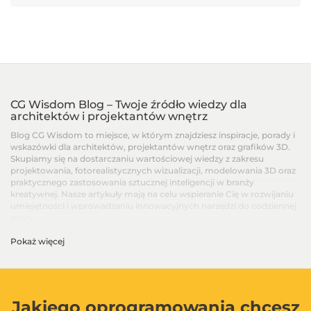
CG Wisdom Blog – Twoje źródło wiedzy dla
architektów i projektantów wnętrz
Blog CG Wisdom to miejsce, w którym znajdziesz inspiracje, porady i
wskazówki dla architektów, projektantów wnętrz oraz grafików 3D.
Skupiamy się na dostarczaniu wartościowej wiedzy z zakresu
projektowania, fotorealistycznych wizualizacji, modelowania 3D oraz
praktycznego zastosowania sztucznej inteligencji w branży
kreatywnej. Nasze artykuły mają na celu wspieranie Cię w rozwijaniu
umiejętności i wprowadzaniu innowacyjnych narzędzi do codziennej
pracy.
Pokaż więcej
Artykuły dla architektów i projektantów wnętrz –
Od podstaw po zaawansowane techniki
Na blogu CG Wisdom znajdziesz treści dopasowane do różnych
poziomów zaawansowania – od artykułów dla początkujących, po
zaawansowane poradniki i recenzje najnowszych narzędzi. Dzielimy
Jakiego oprogramowania chcesz
się wiedzą na temat programów takich jak SketchUp, V-Ray, 3ds Max,