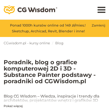
Ponad 1000h kursów online od 149 zł/mies.!
Zamknij
Sketchup, Archicad, Revit, Blender i inne!
CGwisdom.pl - kursy online
Blog
Poradnik, blog o grafice
komputerowej 2D i 3D -
Substance Painter podstawy -
poradniki od CGWisdom.pl
Blog CG Wisdom – Wiedza, inspiracje i trendy dla
architektów, projektantów wnętrz i grafików 3D
Pokaż więcej
Na blogu CG Wisdom znajdziesz praktyczne porady, inspiracje oraz