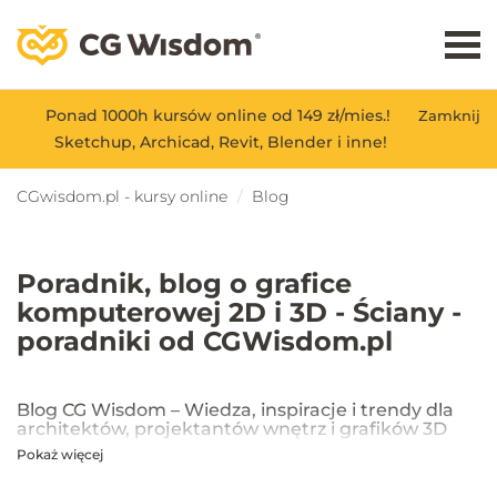
Ponad 1000h kursów online od 149 zł/mies.!
Zamknij
Sketchup, Archicad, Revit, Blender i inne!
CGwisdom.pl - kursy online
Blog
Poradnik, blog o grafice
komputerowej 2D i 3D - Ściany -
poradniki od CGWisdom.pl
Blog CG Wisdom – Wiedza, inspiracje i trendy dla
architektów, projektantów wnętrz i grafików 3D
Pokaż więcej
Na blogu CG Wisdom znajdziesz praktyczne porady, inspiracje oraz
najnowsze trendy w dziedzinie projektowania wnętrz, architektury
oraz grafiki 3D. Publikujemy artykuły dotyczące popularnych