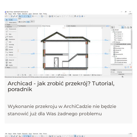
narzędzi, takich jak SketchUp, V-Ray, Blender, 3ds Max i GstarCAD,
które pomagają tworzyć profesjonalne i fotorealistyczne wizualizacje.
Dowiesz się również, jak sztuczna inteligencja zmienia pracę
projektantów, jakie są najlepsze praktyki w renderingu oraz jak
optymalizować proces projektowy. Śledź nasz blog, aby pozostać na
bieżąco z technologią i rozwijać swoje umiejętności w projektowaniu
przestrzeni i wizualizacji 3D!
Archicad - jak zrobić przekrój? Tutorial,
poradnik
Wykonanie przekroju w ArchiCadzie nie będzie
stanowić już dla Was żadnego problemu