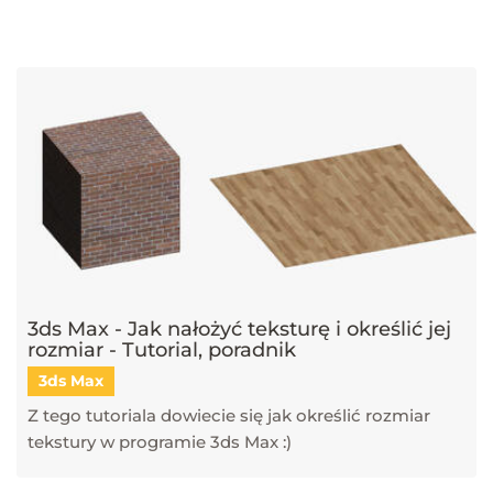
najnowsze trendy w dziedzinie projektowania wnętrz, architektury
oraz grafiki 3D. Publikujemy artykuły dotyczące popularnych
narzędzi, takich jak SketchUp, V-Ray, Blender, 3ds Max i GstarCAD,
które pomagają tworzyć profesjonalne i fotorealistyczne wizualizacje.
Dowiesz się również, jak sztuczna inteligencja zmienia pracę
projektantów, jakie są najlepsze praktyki w renderingu oraz jak
optymalizować proces projektowy. Śledź nasz blog, aby pozostać na
bieżąco z technologią i rozwijać swoje umiejętności w projektowaniu
przestrzeni i wizualizacji 3D!
3ds Max - Jak nałożyć teksturę i określić jej
rozmiar - Tutorial, poradnik
3ds Max
Z tego tutoriala dowiecie się jak określić rozmiar
tekstury w programie 3ds Max :)