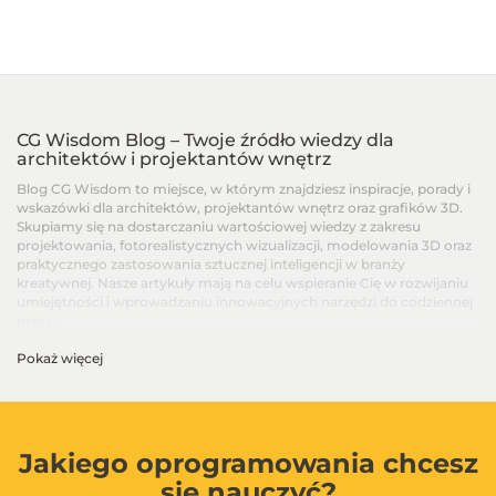
CG Wisdom Blog – Twoje źródło wiedzy dla
architektów i projektantów wnętrz
Blog CG Wisdom to miejsce, w którym znajdziesz inspiracje, porady i
wskazówki dla architektów, projektantów wnętrz oraz grafików 3D.
Skupiamy się na dostarczaniu wartościowej wiedzy z zakresu
projektowania, fotorealistycznych wizualizacji, modelowania 3D oraz
praktycznego zastosowania sztucznej inteligencji w branży
kreatywnej. Nasze artykuły mają na celu wspieranie Cię w rozwijaniu
umiejętności i wprowadzaniu innowacyjnych narzędzi do codziennej
pracy.
Pokaż więcej
Artykuły dla architektów i projektantów wnętrz –
Od podstaw po zaawansowane techniki
Na blogu CG Wisdom znajdziesz treści dopasowane do różnych
poziomów zaawansowania – od artykułów dla początkujących, po
zaawansowane poradniki i recenzje najnowszych narzędzi. Dzielimy
Jakiego oprogramowania chcesz
się wiedzą na temat programów takich jak SketchUp, V-Ray, 3ds Max,
się nauczyć?
Blender, GstarCAD i innych, aby ułatwić Ci codzienną pracę i w pełni