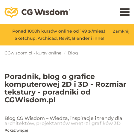
Ponad 1000h kursów online od 149 zł/mies.!
Zamknij
Sketchup, Archicad, Revit, Blender i inne!
CGwisdom.pl - kursy online
Blog
Poradnik, blog o grafice
komputerowej 2D i 3D - Rozmiar
tekstury - poradniki od
CGWisdom.pl
Blog CG Wisdom – Wiedza, inspiracje i trendy dla
architektów, projektantów wnętrz i grafików 3D
Pokaż więcej
Na blogu CG Wisdom znajdziesz praktyczne porady, inspiracje oraz