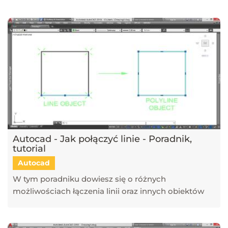
narzędzi, takich jak SketchUp, V-Ray, Blender, 3ds Max i GstarCAD,
które pomagają tworzyć profesjonalne i fotorealistyczne wizualizacje.
Dowiesz się również, jak sztuczna inteligencja zmienia pracę
projektantów, jakie są najlepsze praktyki w renderingu oraz jak
optymalizować proces projektowy. Śledź nasz blog, aby pozostać na
bieżąco z technologią i rozwijać swoje umiejętności w projektowaniu
przestrzeni i wizualizacji 3D!
Autocad - Jak połączyć linie - Poradnik,
tutorial
Autocad
W tym poradniku dowiesz się o różnych
możliwościach łączenia linii oraz innych obiektów