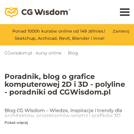
Ponad 1000h kursów online od 149 zł/mies.!
Zamknij
Sketchup, Archicad, Revit, Blender i inne!
CGwisdom.pl - kursy online
Blog
Poradnik, blog o grafice
komputerowej 2D i 3D - polyline
- poradniki od CGWisdom.pl
Blog CG Wisdom – Wiedza, inspiracje i trendy dla
architektów, projektantów wnętrz i grafików 3D
Pokaż więcej
Na blogu CG Wisdom znajdziesz praktyczne porady, inspiracje oraz
najnowsze trendy w dziedzinie projektowania wnętrz, architektury
oraz grafiki 3D. Publikujemy artykuły dotyczące popularnych