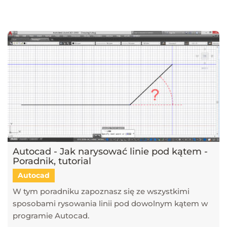
najnowsze trendy w dziedzinie projektowania wnętrz, architektury
oraz grafiki 3D. Publikujemy artykuły dotyczące popularnych
narzędzi, takich jak SketchUp, V-Ray, Blender, 3ds Max i GstarCAD,
które pomagają tworzyć profesjonalne i fotorealistyczne wizualizacje.
Dowiesz się również, jak sztuczna inteligencja zmienia pracę
projektantów, jakie są najlepsze praktyki w renderingu oraz jak
optymalizować proces projektowy. Śledź nasz blog, aby pozostać na
bieżąco z technologią i rozwijać swoje umiejętności w projektowaniu
przestrzeni i wizualizacji 3D!
Autocad - Jak narysować linie pod kątem -
Poradnik, tutorial
Autocad
W tym poradniku zapoznasz się ze wszystkimi
sposobami rysowania linii pod dowolnym kątem w
programie Autocad.