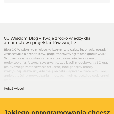
CG Wisdom Blog – Twoje źródło wiedzy dla
architektów i projektantów wnętrz
Blog CG Wisdom to miejsce, w którym znajdziesz inspiracje, porady i
wskazówki dla architektów, projektantów wnętrz oraz grafików 3D.
Skupiamy się na dostarczaniu wartościowej wiedzy z zakresu
projektowania, fotorealistycznych wizualizacji, modelowania 3D oraz
praktycznego zastosowania sztucznej inteligencji w branży
kreatywnej. Nasze artykuły mają na celu wspieranie Cię w rozwijaniu
umiejętności i wprowadzaniu innowacyjnych narzędzi do codziennej
pracy.
Pokaż więcej
Artykuły dla architektów i projektantów wnętrz –
Od podstaw po zaawansowane techniki
Na blogu CG Wisdom znajdziesz treści dopasowane do różnych
poziomów zaawansowania – od artykułów dla początkujących, po
zaawansowane poradniki i recenzje najnowszych narzędzi. Dzielimy
Jakiego oprogramowania chcesz
się wiedzą na temat programów takich jak SketchUp, V-Ray, 3ds Max,