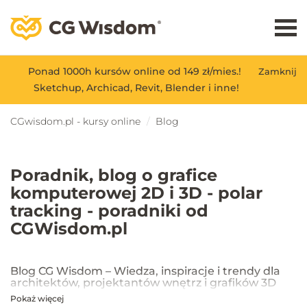
Ponad 1000h kursów online od 149 zł/mies.!
Zamknij
Sketchup, Archicad, Revit, Blender i inne!
CGwisdom.pl - kursy online
Blog
Poradnik, blog o grafice
komputerowej 2D i 3D - polar
tracking - poradniki od
CGWisdom.pl
Blog CG Wisdom – Wiedza, inspiracje i trendy dla
architektów, projektantów wnętrz i grafików 3D
Pokaż więcej
Na blogu CG Wisdom znajdziesz praktyczne porady, inspiracje oraz