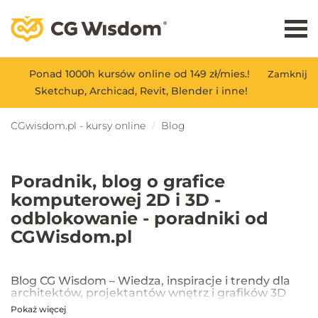
Ponad 1000h kursów online od 149 zł/mies.!
Zamknij
Sketchup, Archicad, Revit, Blender i inne!
CGwisdom.pl - kursy online
Blog
Poradnik, blog o grafice
komputerowej 2D i 3D -
odblokowanie - poradniki od
CGWisdom.pl
Blog CG Wisdom – Wiedza, inspiracje i trendy dla
architektów, projektantów wnętrz i grafików 3D
Pokaż więcej
Na blogu CG Wisdom znajdziesz praktyczne porady, inspiracje oraz