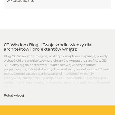
w Autocadzie.
CG Wisdom Blog – Twoje źródło wiedzy dla
architektów i projektantów wnętrz
Blog CG Wisdom to miejsce, w którym znajdziesz inspiracje, porady i
wskazówki dla architektów, projektantów wnętrz oraz grafików 3D.
Skupiamy się na dostarczaniu wartościowej wiedzy z zakresu
projektowania, fotorealistycznych wizualizacji, modelowania 3D oraz
praktycznego zastosowania sztucznej inteligencji w branży
kreatywnej. Nasze artykuły mają na celu wspieranie Cię w rozwijaniu
umiejętności i wprowadzaniu innowacyjnych narzędzi do codziennej
pracy.
Pokaż więcej
Artykuły dla architektów i projektantów wnętrz –
Od podstaw po zaawansowane techniki
Na blogu CG Wisdom znajdziesz treści dopasowane do różnych
poziomów zaawansowania – od artykułów dla początkujących, po