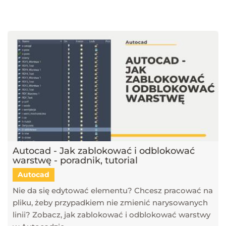
najnowsze trendy w dziedzinie projektowania wnętrz, architektury
oraz grafiki 3D. Publikujemy artykuły dotyczące popularnych
narzędzi, takich jak SketchUp, V-Ray, Blender, 3ds Max i GstarCAD,
które pomagają tworzyć profesjonalne i fotorealistyczne wizualizacje.
Dowiesz się również, jak sztuczna inteligencja zmienia pracę
projektantów, jakie są najlepsze praktyki w renderingu oraz jak
optymalizować proces projektowy. Śledź nasz blog, aby pozostać na
bieżąco z technologią i rozwijać swoje umiejętności w projektowaniu
przestrzeni i wizualizacji 3D!
Autocad - Jak zablokować i odblokować
warstwę - poradnik, tutorial
Autocad
Nie da się edytować elementu? Chcesz pracować na
pliku, żeby przypadkiem nie zmienić narysowanych
linii? Zobacz, jak zablokować i odblokować warstwy