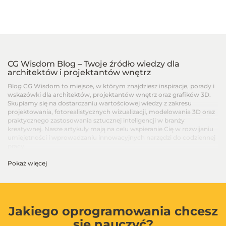
CG Wisdom Blog – Twoje źródło wiedzy dla
architektów i projektantów wnętrz
Blog CG Wisdom to miejsce, w którym znajdziesz inspiracje, porady i
wskazówki dla architektów, projektantów wnętrz oraz grafików 3D.
Skupiamy się na dostarczaniu wartościowej wiedzy z zakresu
projektowania, fotorealistycznych wizualizacji, modelowania 3D oraz
praktycznego zastosowania sztucznej inteligencji w branży
kreatywnej. Nasze artykuły mają na celu wspieranie Cię w rozwijaniu
umiejętności i wprowadzaniu innowacyjnych narzędzi do codziennej
pracy.
Pokaż więcej
Artykuły dla architektów i projektantów wnętrz –
Od podstaw po zaawansowane techniki
Na blogu CG Wisdom znajdziesz treści dopasowane do różnych
poziomów zaawansowania – od artykułów dla początkujących, po
zaawansowane poradniki i recenzje najnowszych narzędzi. Dzielimy
Jakiego oprogramowania chcesz
się wiedzą na temat programów takich jak SketchUp, V-Ray, 3ds Max,
się nauczyć?
Blender, GstarCAD i innych, aby ułatwić Ci codzienną pracę i w pełni