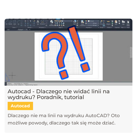
najnowsze trendy w dziedzinie projektowania wnętrz, architektury
oraz grafiki 3D. Publikujemy artykuły dotyczące popularnych
narzędzi, takich jak SketchUp, V-Ray, Blender, 3ds Max i GstarCAD,
które pomagają tworzyć profesjonalne i fotorealistyczne wizualizacje.
Dowiesz się również, jak sztuczna inteligencja zmienia pracę
projektantów, jakie są najlepsze praktyki w renderingu oraz jak
optymalizować proces projektowy. Śledź nasz blog, aby pozostać na
bieżąco z technologią i rozwijać swoje umiejętności w projektowaniu
przestrzeni i wizualizacji 3D!
Autocad - Dlaczego nie widać linii na
wydruku? Poradnik, tutorial
Autocad
Dlaczego nie ma linii na wydruku AutoCAD? Oto
możliwe powody, dlaczego tak się może dziać.