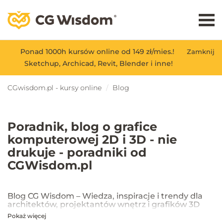
Ponad 1000h kursów online od 149 zł/mies.!
Zamknij
Sketchup, Archicad, Revit, Blender i inne!
CGwisdom.pl - kursy online
Blog
Poradnik, blog o grafice
komputerowej 2D i 3D - nie
drukuje - poradniki od
CGWisdom.pl
Blog CG Wisdom – Wiedza, inspiracje i trendy dla
architektów, projektantów wnętrz i grafików 3D
Pokaż więcej
Na blogu CG Wisdom znajdziesz praktyczne porady, inspiracje oraz