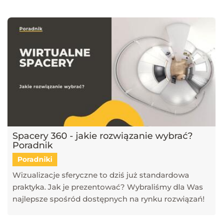
narzędzi, takich jak SketchUp, V-Ray, Blender, 3ds Max i GstarCAD,
które pomagają tworzyć profesjonalne i fotorealistyczne wizualizacje.
Dowiesz się również, jak sztuczna inteligencja zmienia pracę
projektantów, jakie są najlepsze praktyki w renderingu oraz jak
optymalizować proces projektowy. Śledź nasz blog, aby pozostać na
bieżąco z technologią i rozwijać swoje umiejętności w projektowaniu
przestrzeni i wizualizacji 3D!
Spacery 360 - jakie rozwiązanie wybrać?
Poradnik
Poradniki
Wizualizacje sferyczne to dziś już standardowa
praktyka. Jak je prezentować? Wybraliśmy dla Was
najlepsze spośród dostępnych na rynku rozwiązań!