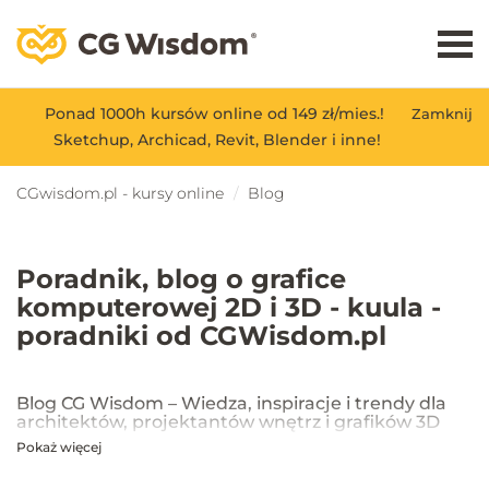
Ponad 1000h kursów online od 149 zł/mies.!
Zamknij
Sketchup, Archicad, Revit, Blender i inne!
CGwisdom.pl - kursy online
Blog
Poradnik, blog o grafice
komputerowej 2D i 3D - kuula -
poradniki od CGWisdom.pl
Blog CG Wisdom – Wiedza, inspiracje i trendy dla
architektów, projektantów wnętrz i grafików 3D
Pokaż więcej
Na blogu CG Wisdom znajdziesz praktyczne porady, inspiracje oraz
najnowsze trendy w dziedzinie projektowania wnętrz, architektury
oraz grafiki 3D. Publikujemy artykuły dotyczące popularnych