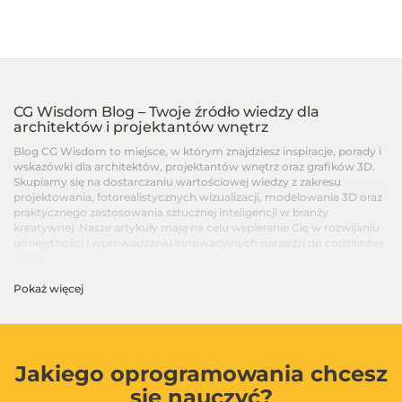
CG Wisdom Blog – Twoje źródło wiedzy dla
architektów i projektantów wnętrz
Blog CG Wisdom to miejsce, w którym znajdziesz inspiracje, porady i
wskazówki dla architektów, projektantów wnętrz oraz grafików 3D.
Skupiamy się na dostarczaniu wartościowej wiedzy z zakresu
projektowania, fotorealistycznych wizualizacji, modelowania 3D oraz
praktycznego zastosowania sztucznej inteligencji w branży
kreatywnej. Nasze artykuły mają na celu wspieranie Cię w rozwijaniu
umiejętności i wprowadzaniu innowacyjnych narzędzi do codziennej
pracy.
Pokaż więcej
Artykuły dla architektów i projektantów wnętrz –
Od podstaw po zaawansowane techniki
Na blogu CG Wisdom znajdziesz treści dopasowane do różnych
poziomów zaawansowania – od artykułów dla początkujących, po
zaawansowane poradniki i recenzje najnowszych narzędzi. Dzielimy
Jakiego oprogramowania chcesz
się wiedzą na temat programów takich jak SketchUp, V-Ray, 3ds Max,
się nauczyć?
Blender, GstarCAD i innych, aby ułatwić Ci codzienną pracę i w pełni