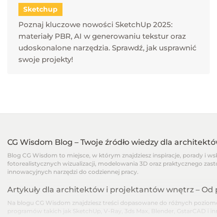
Sketchup
Poznaj kluczowe nowości SketchUp 2025:
materiały PBR, AI w generowaniu tekstur oraz
udoskonalone narzędzia. Sprawdź, jak usprawnić
swoje projekty!
CG Wisdom Blog – Twoje źródło wiedzy dla architekt
Blog CG Wisdom to miejsce, w którym znajdziesz inspiracje, porady i w
fotorealistycznych wizualizacji, modelowania 3D oraz praktycznego zast
innowacyjnych narzędzi do codziennej pracy.
Artykuły dla architektów i projektantów wnętrz – O
Na blogu CG Wisdom znajdziesz treści dopasowane do różnych poziomów
programów takich jak SketchUp, V-Ray, 3ds Max, Blender, GstarCAD i i