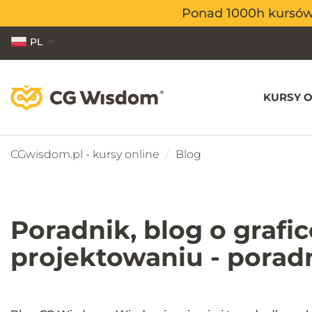
Ponad 1000h kursów o
Ponad 1000h kursów o
PL
EN
ES
KURSY O
CGwisdom.pl - kursy online
Blog
Poradnik, blog o grafi
projektowaniu - porad