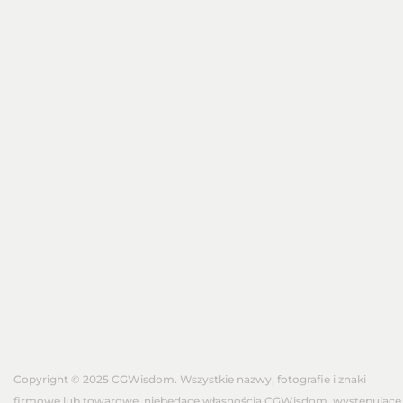
Copyright © 2025 CGWisdom. Wszystkie nazwy, fotografie i znaki
firmowe lub towarowe, niebędące własnością CGWisdom, występujące