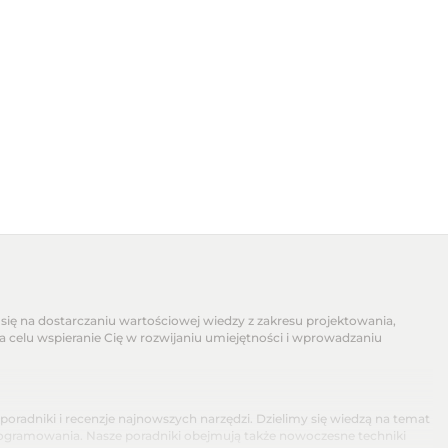
się na dostarczaniu wartościowej wiedzy z zakresu projektowania,
na celu wspieranie Cię w rozwijaniu umiejętności i wprowadzaniu
dniki i recenzje najnowszych narzędzi. Dzielimy się wiedzą na temat
programowania. Nasze poradniki obejmują także nowoczesne techniki