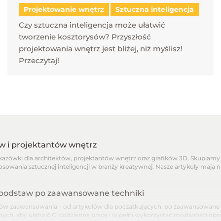
Projektowanie wnętrz
Sztuczna inteligencja
Czy sztuczna inteligencja może ułatwić
tworzenie kosztorysów? Przyszłość
projektowania wnętrz jest bliżej, niż myślisz!
Przeczytaj!
ów i projektantów wnętrz
skazówki dla architektów, projektantów wnętrz oraz grafików 3D. Skupiamy 
osowania sztucznej inteligencji w branży kreatywnej. Nasze artykuły mają 
d podstaw po zaawansowane techniki
 zaawansowania – od artykułów dla początkujących, po zaawansowane pora
nnych, aby ułatwić Ci codzienną pracę i w pełni wykorzystać możliwości o