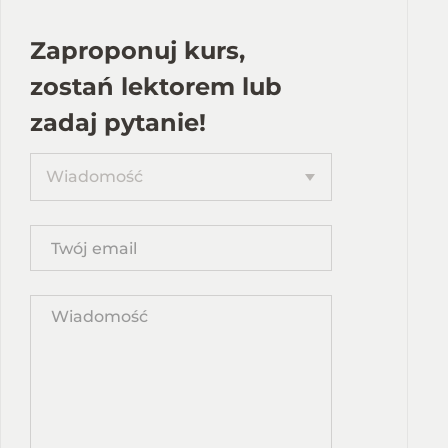
Zaproponuj kurs,
zostań lektorem lub
zadaj pytanie!
Proponuję
Wiadomość
kurs
Twój
email
Wpisz
propozycję
kursu