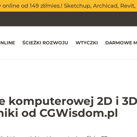
nline od 149 zł/mies.! Sketchup, Archicad, Revit, 
nline od 149 zł/mies.! Sketchup, Archicad, Revit, 
NLINE
ŚCIEŻKI ROZWOJU
WTYCZKI
DARMOWE M
ce komputerowej 2D i 3D
niki od CGWisdom.pl