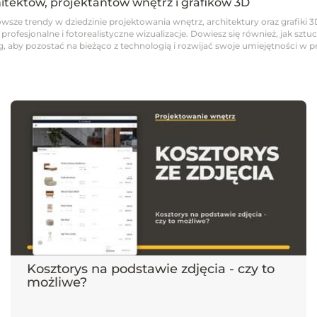
hitektów, projektantów wnętrz i grafików 3D
wsze trendy w dziedzinie projektowania wnętrz, architektury oraz grafiki 3
fesjonalne i fotorealistyczne wizualizacje. Dowiesz się również, jak sztucz
 aby pozostać na bieżąco z technologią i rozwijać swoje umiejętności w pro
Kosztorys na podstawie zdjęcia - czy to
możliwe?