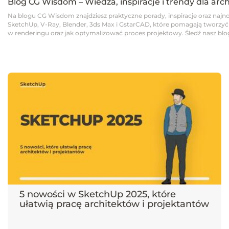
Blog CG Wisdom – Wiedza, inspiracje i trendy dla arc
Na blogu CG Wisdom znajdziesz praktyczne porady, inspiracje oraz najno
SketchUp, V-Ray, Blender, 3ds Max i GstarCAD, które pomagają tworzyć pro
w renderingu oraz jak optymalizować proces projektowy. Śledź nasz blog,
5 nowości w SketchUp 2025, które
ułatwią pracę architektów i projektantów