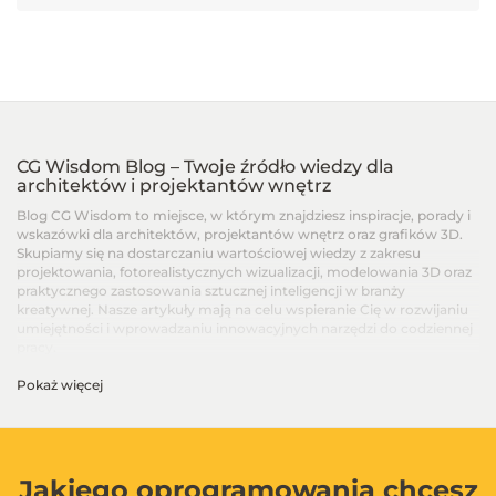
CG Wisdom Blog – Twoje źródło wiedzy dla
architektów i projektantów wnętrz
Blog CG Wisdom to miejsce, w którym znajdziesz inspiracje, porady i
wskazówki dla architektów, projektantów wnętrz oraz grafików 3D.
Skupiamy się na dostarczaniu wartościowej wiedzy z zakresu
projektowania, fotorealistycznych wizualizacji, modelowania 3D oraz
praktycznego zastosowania sztucznej inteligencji w branży
kreatywnej. Nasze artykuły mają na celu wspieranie Cię w rozwijaniu
umiejętności i wprowadzaniu innowacyjnych narzędzi do codziennej
pracy.
Pokaż więcej
Artykuły dla architektów i projektantów wnętrz –
Od podstaw po zaawansowane techniki
Na blogu CG Wisdom znajdziesz treści dopasowane do różnych
poziomów zaawansowania – od artykułów dla początkujących, po
zaawansowane poradniki i recenzje najnowszych narzędzi. Dzielimy
Jakiego oprogramowania chcesz
się wiedzą na temat programów takich jak SketchUp, V-Ray, 3ds Max,