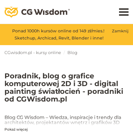
Ponad 1000h kursów online od 149 zł/mies.!
Zamknij
Sketchup, Archicad, Revit, Blender i inne!
CGwisdom.pl - kursy online
Blog
Poradnik, blog o grafice
komputerowej 2D i 3D - digital
painting światłocień - poradniki
od CGWisdom.pl
Blog CG Wisdom – Wiedza, inspiracje i trendy dla
architektów, projektantów wnętrz i grafików 3D
Pokaż więcej
Na blogu CG Wisdom znajdziesz praktyczne porady, inspiracje oraz