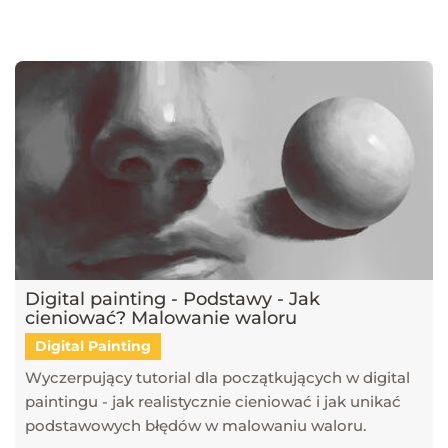
najnowsze trendy w dziedzinie projektowania wnętrz, architektury
oraz grafiki 3D. Publikujemy artykuły dotyczące popularnych
narzędzi, takich jak SketchUp, V-Ray, Blender, 3ds Max i GstarCAD,
które pomagają tworzyć profesjonalne i fotorealistyczne wizualizacje.
Dowiesz się również, jak sztuczna inteligencja zmienia pracę
projektantów, jakie są najlepsze praktyki w renderingu oraz jak
optymalizować proces projektowy. Śledź nasz blog, aby pozostać na
bieżąco z technologią i rozwijać swoje umiejętności w projektowaniu
przestrzeni i wizualizacji 3D!
Digital painting - Podstawy - Jak
cieniować? Malowanie waloru
Digital Painting
Wyczerpujący tutorial dla początkujących w digital
paintingu - jak realistycznie cieniować i jak unikać
podstawowych błędów w malowaniu waloru.