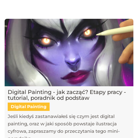
najnowsze trendy w dziedzinie projektowania wnętrz, architektury
oraz grafiki 3D. Publikujemy artykuły dotyczące popularnych
narzędzi, takich jak SketchUp, V-Ray, Blender, 3ds Max i GstarCAD,
które pomagają tworzyć profesjonalne i fotorealistyczne wizualizacje.
Dowiesz się również, jak sztuczna inteligencja zmienia pracę
projektantów, jakie są najlepsze praktyki w renderingu oraz jak
optymalizować proces projektowy. Śledź nasz blog, aby pozostać na
bieżąco z technologią i rozwijać swoje umiejętności w projektowaniu
przestrzeni i wizualizacji 3D!
Digital Painting - jak zacząć? Etapy pracy -
tutorial, poradnik od podstaw
Digital Painting
Jeśli kiedyś zastanawiałeś się czym jest digital
painting, oraz w jaki sposób powstaje ilustracja
cyfrowa, zapraszamy do przeczytania tego mini-