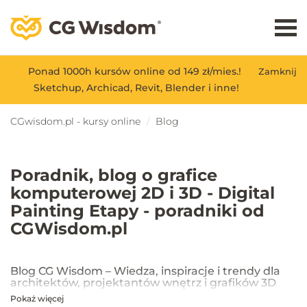
Ponad 1000h kursów online od 149 zł/mies.!
Zamknij
Sketchup, Archicad, Revit, Blender i inne!
CGwisdom.pl - kursy online
Blog
Poradnik, blog o grafice
komputerowej 2D i 3D - Digital
Painting Etapy - poradniki od
CGWisdom.pl
Blog CG Wisdom – Wiedza, inspiracje i trendy dla
architektów, projektantów wnętrz i grafików 3D
Pokaż więcej
Na blogu CG Wisdom znajdziesz praktyczne porady, inspiracje oraz