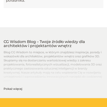
poradnika.
CG Wisdom Blog – Twoje źródło wiedzy dla
architektów i projektantów wnętrz
Blog CG Wisdom to miejsce, w którym znajdziesz inspiracje, porady i
wskazówki dla architektów, projektantów wnętrz oraz grafików 3D.
Skupiamy się na dostarczaniu wartościowej wiedzy z zakresu
projektowania, fotorealistycznych wizualizacji, modelowania 3D oraz
praktycznego zastosowania sztucznej inteligencji w branży
kreatywnej. Nasze artykuły mają na celu wspieranie Cię w rozwijaniu
umiejętności i wprowadzaniu innowacyjnych narzędzi do codziennej
pracy.
Pokaż więcej
Artykuły dla architektów i projektantów wnętrz –
Od podstaw po zaawansowane techniki
Na blogu CG Wisdom znajdziesz treści dopasowane do różnych
poziomów zaawansowania – od artykułów dla początkujących, po