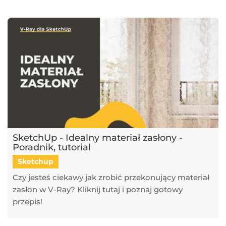
narzędzi, takich jak SketchUp, V-Ray, Blender, 3ds Max i GstarCAD,
które pomagają tworzyć profesjonalne i fotorealistyczne wizualizacje.
Dowiesz się również, jak sztuczna inteligencja zmienia pracę
projektantów, jakie są najlepsze praktyki w renderingu oraz jak
optymalizować proces projektowy. Śledź nasz blog, aby pozostać na
bieżąco z technologią i rozwijać swoje umiejętności w projektowaniu
przestrzeni i wizualizacji 3D!
SketchUp - Idealny materiał zasłony -
Poradnik, tutorial
Sketchup
Czy jesteś ciekawy jak zrobić przekonujący materiał
zasłon w V-Ray? Kliknij tutaj i poznaj gotowy
przepis!