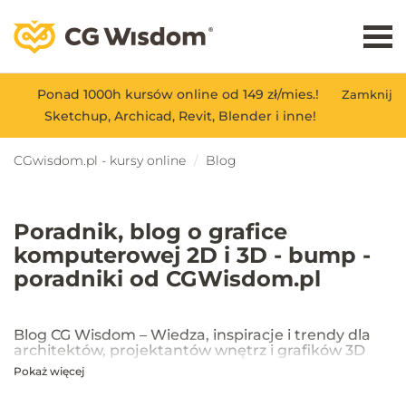
Ponad 1000h kursów online od 149 zł/mies.!
Zamknij
Sketchup, Archicad, Revit, Blender i inne!
CGwisdom.pl - kursy online
Blog
Poradnik, blog o grafice
komputerowej 2D i 3D - bump -
poradniki od CGWisdom.pl
Blog CG Wisdom – Wiedza, inspiracje i trendy dla
architektów, projektantów wnętrz i grafików 3D
Pokaż więcej
Na blogu CG Wisdom znajdziesz praktyczne porady, inspiracje oraz
najnowsze trendy w dziedzinie projektowania wnętrz, architektury
oraz grafiki 3D. Publikujemy artykuły dotyczące popularnych