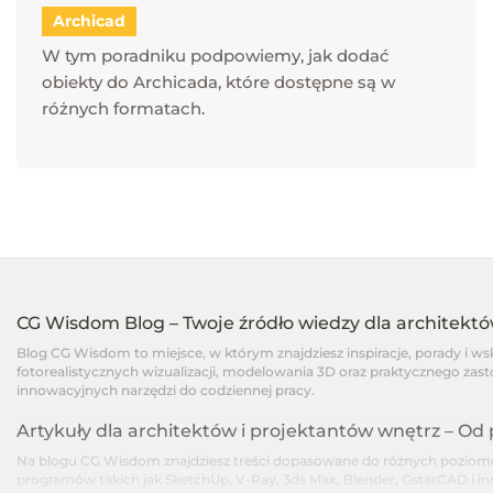
Archicad
W tym poradniku podpowiemy, jak dodać
obiekty do Archicada, które dostępne są w
różnych formatach.
CG Wisdom Blog – Twoje źródło wiedzy dla architekt
Blog CG Wisdom to miejsce, w którym znajdziesz inspiracje, porady i w
fotorealistycznych wizualizacji, modelowania 3D oraz praktycznego zast
innowacyjnych narzędzi do codziennej pracy.
Artykuły dla architektów i projektantów wnętrz – O
Na blogu CG Wisdom znajdziesz treści dopasowane do różnych poziomów
programów takich jak SketchUp, V-Ray, 3ds Max, Blender, GstarCAD i i