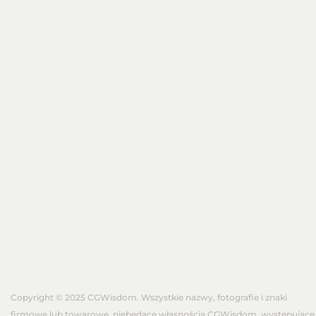
Copyright © 2025 CGWisdom. Wszystkie nazwy, fotografie i znaki
firmowe lub towarowe, niebędące własnością CGWisdom, występujące