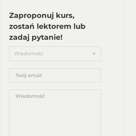
Zaproponuj kurs,
zostań lektorem lub
zadaj pytanie!
Proponuję
Wiadomość
kurs
Twój
email
Wpisz
propozycję
kursu