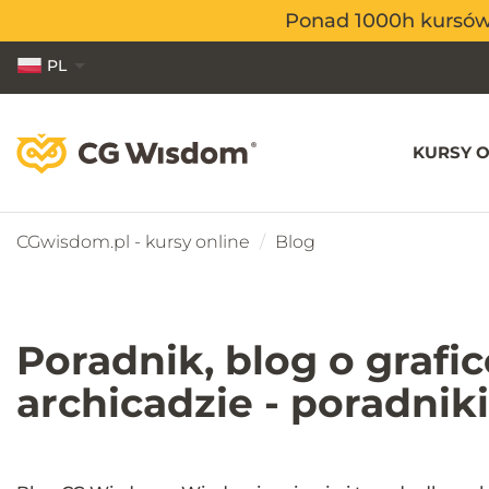
Ponad 1000h kursów o
Ponad 1000h kursów o
PL
EN
ES
KURSY O
CGwisdom.pl - kursy online
Blog
Poradnik, blog o grafi
archicadzie - poradni