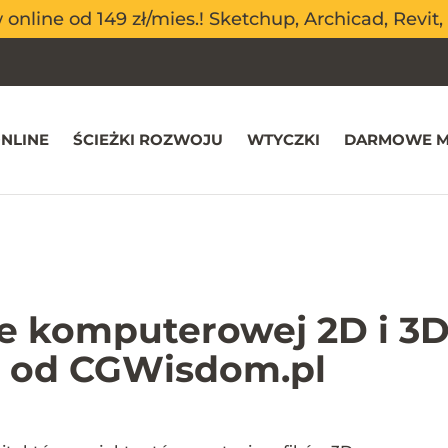
nline od 149 zł/mies.! Sketchup, Archicad, Revit, 
nline od 149 zł/mies.! Sketchup, Archicad, Revit, 
NLINE
ŚCIEŻKI ROZWOJU
WTYCZKI
DARMOWE M
ce komputerowej 2D i 3D
ki od CGWisdom.pl