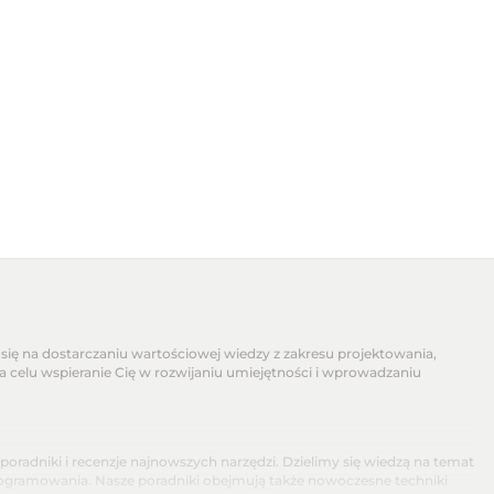
się na dostarczaniu wartościowej wiedzy z zakresu projektowania,
na celu wspieranie Cię w rozwijaniu umiejętności i wprowadzaniu
dniki i recenzje najnowszych narzędzi. Dzielimy się wiedzą na temat
programowania. Nasze poradniki obejmują także nowoczesne techniki