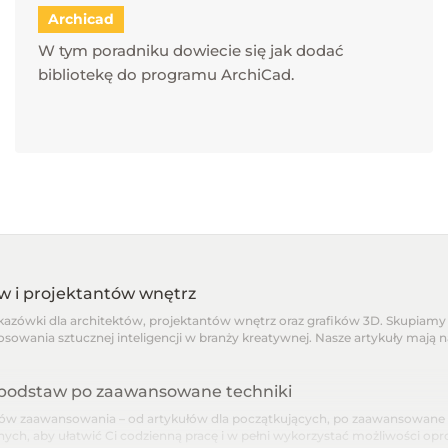
Archicad
W tym poradniku dowiecie się jak dodać
bibliotekę do programu ArchiCad.
ów i projektantów wnętrz
skazówki dla architektów, projektantów wnętrz oraz grafików 3D. Skupiamy 
osowania sztucznej inteligencji w branży kreatywnej. Nasze artykuły mają 
d podstaw po zaawansowane techniki
 zaawansowania – od artykułów dla początkujących, po zaawansowane pora
nnych, aby ułatwić Ci codzienną pracę i w pełni wykorzystać możliwości o