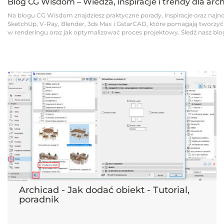
Blog CG Wisdom – Wiedza, inspiracje i trendy dla arc
Na blogu CG Wisdom znajdziesz praktyczne porady, inspiracje oraz najno
SketchUp, V-Ray, Blender, 3ds Max i GstarCAD, które pomagają tworzyć pro
w renderingu oraz jak optymalizować proces projektowy. Śledź nasz blog,
Archicad - Jak dodać obiekt - Tutorial,
poradnik