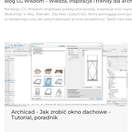
Blog CG Wisdom – Wiedza, inspiracje i trendy dla arc
Na blogu CG Wisdom znajdziesz praktyczne porady, inspiracje oraz najno
SketchUp, V-Ray, Blender, 3ds Max i GstarCAD, które pomagają tworzyć pro
w renderingu oraz jak optymalizować proces projektowy. Śledź nasz blog,
Archicad - Jak zrobić okno dachowe -
Tutorial, poradnik