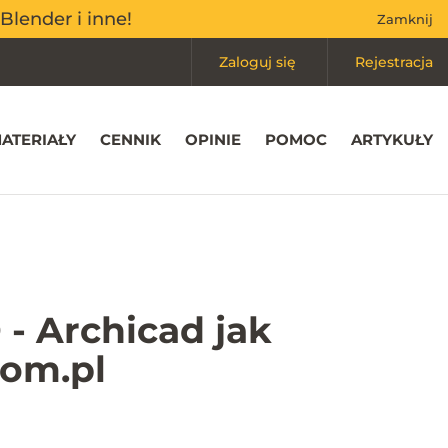
Mój koszyk
(0)
Blender i inne!
Blender i inne!
Zamknij
Zamknij
Zaloguj się
Rejestracja
ATERIAŁY
CENNIK
OPINIE
POMOC
ARTYKUŁY
 - Archicad jak
dom.pl