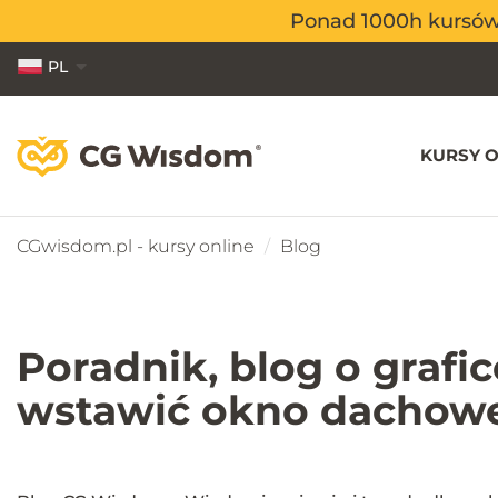
Ponad 1000h kursów o
Ponad 1000h kursów o
PL
EN
ES
KURSY O
CGwisdom.pl - kursy online
Blog
Poradnik, blog o grafi
wstawić okno dachowe