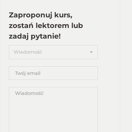
Zaproponuj kurs,
zostań lektorem lub
zadaj pytanie!
Proponuję
Wiadomość
kurs
Twój
email
Wpisz
propozycję
kursu