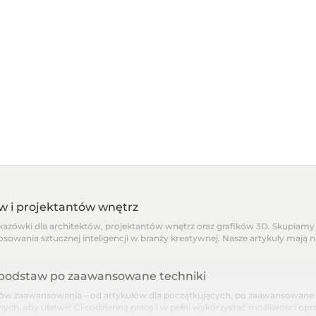
ów i projektantów wnętrz
skazówki dla architektów, projektantów wnętrz oraz grafików 3D. Skupiamy 
osowania sztucznej inteligencji w branży kreatywnej. Nasze artykuły mają 
d podstaw po zaawansowane techniki
 zaawansowania – od artykułów dla początkujących, po zaawansowane pora
nnych, aby ułatwić Ci codzienną pracę i w pełni wykorzystać możliwości o