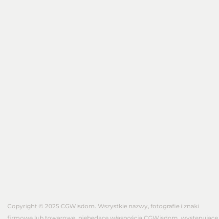
Copyright © 2025 CGWisdom. Wszystkie nazwy, fotografie i znaki
firmowe lub towarowe, niebędące własnością CGWisdom, występujące