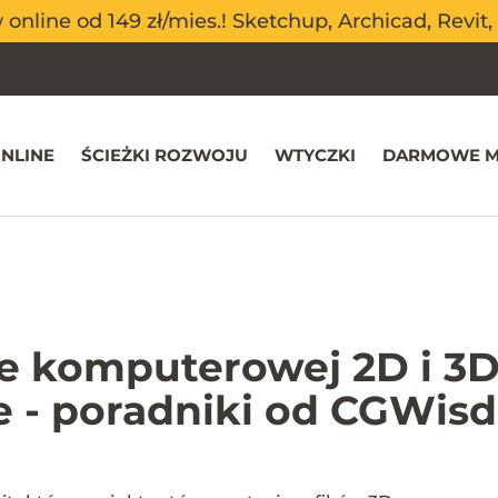
nline od 149 zł/mies.! Sketchup, Archicad, Revit, 
nline od 149 zł/mies.! Sketchup, Archicad, Revit, 
NLINE
ŚCIEŻKI ROZWOJU
WTYCZKI
DARMOWE M
ce komputerowej 2D i 3D
 - poradniki od CGWis