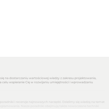
się na dostarczaniu wartościowej wiedzy z zakresu projektowania,
na celu wspieranie Cię w rozwijaniu umiejętności i wprowadzaniu
dniki i recenzje najnowszych narzędzi. Dzielimy się wiedzą na temat
programowania. Nasze poradniki obejmują także nowoczesne techniki