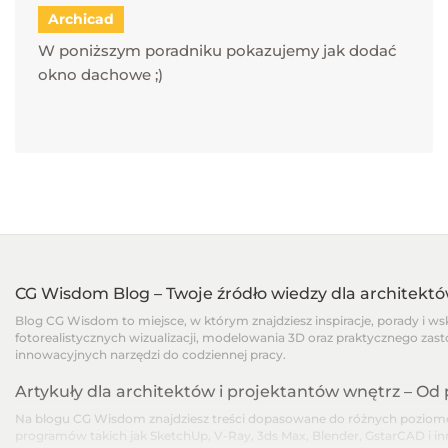
Archicad
W poniższym poradniku pokazujemy jak dodać
okno dachowe ;)
CG Wisdom Blog – Twoje źródło wiedzy dla architekt
Blog CG Wisdom to miejsce, w którym znajdziesz inspiracje, porady i w
fotorealistycznych wizualizacji, modelowania 3D oraz praktycznego zast
innowacyjnych narzędzi do codziennej pracy.
Artykuły dla architektów i projektantów wnętrz – O
Na blogu CG Wisdom znajdziesz treści dopasowane do różnych poziomów
programów takich jak SketchUp, V-Ray, 3ds Max, Blender, GstarCAD i i