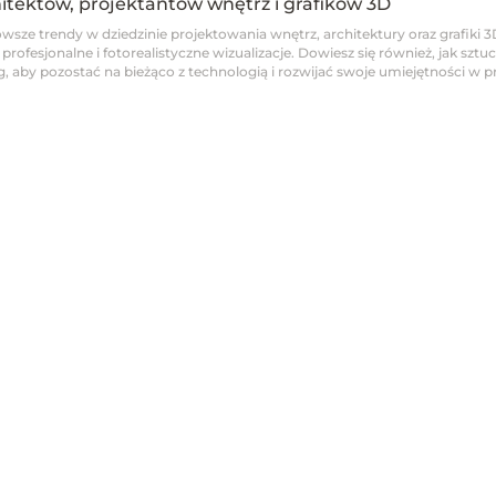
hitektów, projektantów wnętrz i grafików 3D
wsze trendy w dziedzinie projektowania wnętrz, architektury oraz grafiki 3
fesjonalne i fotorealistyczne wizualizacje. Dowiesz się również, jak sztucz
 aby pozostać na bieżąco z technologią i rozwijać swoje umiejętności w pro