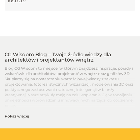
lustrze?
CG Wisdom Blog – Twoje źródło wiedzy dla
architektów i projektantów wnętrz
Blog CG Wisdom to miejsce, w którym znajdziesz inspiracje, porady i
wskazówki dla architektów, projektantów wnętrz oraz grafików 3D.
Skupiamy się na dostarczaniu wartościowej wiedzy z zakresu
projektowania, fotorealistycznych wizualizacji, modelowania 3D oraz
praktycznego zastosowania sztucznej inteligencji w branży
kreatywnej. Nasze artykuły mają na celu wspieranie Cię w rozwijaniu
umiejętności i wprowadzaniu innowacyjnych narzędzi do codziennej
pracy.
Pokaż więcej
Artykuły dla architektów i projektantów wnętrz –
Od podstaw po zaawansowane techniki
Na blogu CG Wisdom znajdziesz treści dopasowane do różnych
poziomów zaawansowania – od artykułów dla początkujących, po