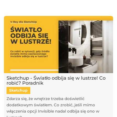
najnowsze trendy w dziedzinie projektowania wnętrz, architektury
oraz grafiki 3D. Publikujemy artykuły dotyczące popularnych
narzędzi, takich jak SketchUp, V-Ray, Blender, 3ds Max i GstarCAD,
które pomagają tworzyć profesjonalne i fotorealistyczne wizualizacje.
Dowiesz się również, jak sztuczna inteligencja zmienia pracę
projektantów, jakie są najlepsze praktyki w renderingu oraz jak
optymalizować proces projektowy. Śledź nasz blog, aby pozostać na
bieżąco z technologią i rozwijać swoje umiejętności w projektowaniu
przestrzeni i wizualizacji 3D!
Sketchup - Światło odbija się w lustrze! Co
robić? Poradnik
Sketchup
Zdarza się, że wnętrze trzeba doświetlić
dodatkowym światłem. Co zrobić, jeśli mimo
włączenia opcji Invisible nadal odbija się ono w