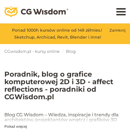
Ponad 1000h kursów online od 149 zł/mies.!
Zamknij
Sketchup, Archicad, Revit, Blender i inne!
CGwisdom.pl - kursy online
Blog
Poradnik, blog o grafice
komputerowej 2D i 3D - affect
reflections - poradniki od
CGWisdom.pl
Blog CG Wisdom – Wiedza, inspiracje i trendy dla
architektów, projektantów wnętrz i grafików 3D
Pokaż więcej
Na blogu CG Wisdom znajdziesz praktyczne porady, inspiracje oraz