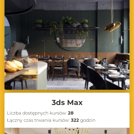
3ds Max
Liczba dostępnych kursów:
28
Łączny czas trwania kursów:
322
godzin