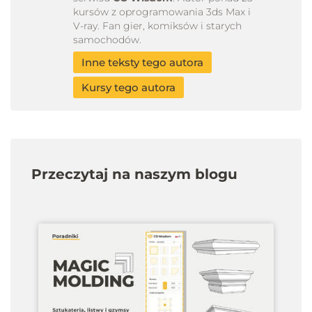
kursów z oprogramowania 3ds Max i
V-ray. Fan gier, komiksów i starych
samochodów.
Inne teksty tego autora
Kursy tego autora
Przeczytaj na naszym blogu