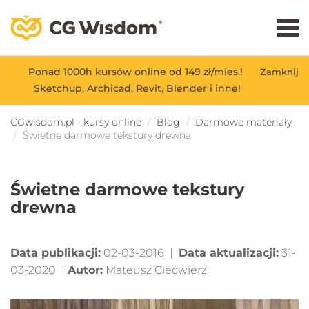
Ponad 1000h kursów online od 149 zł/mies.!
Zamknij
Sketchup, Archicad, Revit, Blender i inne!
CGwisdom.pl - kursy online
Blog
Darmowe materiały
Świetne darmowe tekstury drewna
Świetne darmowe tekstury
drewna
Data publikacji:
02-03-2016 |
Data aktualizacji:
31-
03-2020 |
Autor:
Mateusz Ciećwierz