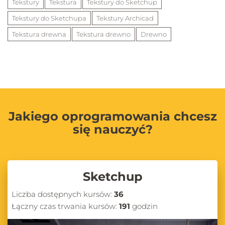
Tekstury
Tekstura
Tekstury do Sketchup
Tekstury do Sketchupa
Tekstury Archicad
Tekstura drewna
Tekstura drewno
Drewno
Jakiego oprogramowania chcesz
się nauczyć?
Sketchup
Liczba dostępnych kursów:
36
Łączny czas trwania kursów:
191
godzin