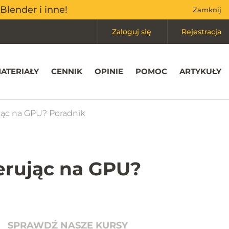
Mój koszyk
(0)
Blender i inne!
Blender i inne!
Zamknij
Zamknij
Zaloguj się
Rejestracja
ATERIAŁY
CENNIK
OPINIE
POMOC
ARTYKUŁY
jąc na GPU? Poradnik
erując na GPU?
SPRAWDŹ NASZE KURSY