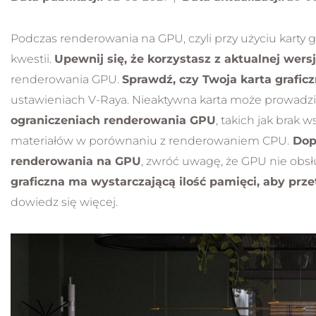
Podczas renderowania na GPU, czyli przy użyciu karty g
NOWOŚĆ
kwestii.
Upewnij się, że korzystasz z aktualnej wers
renderowania GPU.
Sprawdź, czy Twoja karta grafic
ustawieniach V-Raya. Nieaktywna karta może prowad
ograniczeniach renderowania GPU
, takich jak brak 
materiałów w porównaniu z renderowaniem CPU.
Dopa
renderowania na GPU
, zwróć uwagę, że GPU nie ob
graficzna ma wystarczającą ilość pamięci, aby prz
Kurs 
dowiedz się więcej.
od po
począ
5.0
Obsł
Bez
Prak