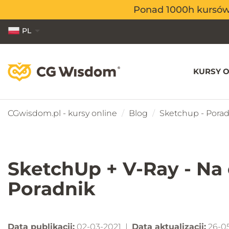
Ponad 1000h kursów o
Ponad 1000h kursów o
PL
EN
ES
KURSY O
CGwisdom.pl - kursy online
Blog
Sketchup - Porad
SketchUp + V-Ray - Na
Poradnik
Data publikacji:
02-03-2021 |
Data aktualizacji:
26-0