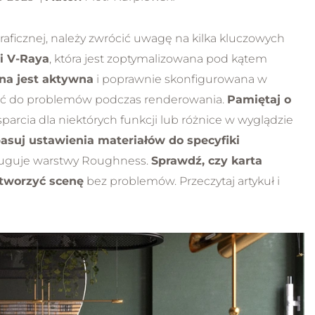
raficznej, należy zwrócić uwagę na kilka kluczowych
NOWOŚĆ
ji V-Raya
, która jest zoptymalizowana pod kątem
zna jest aktywna
i poprawnie skonfigurowana w
zić do problemów podczas renderowania.
Pamiętaj o
wsparcia dla niektórych funkcji lub różnice w wyglądzie
suj ustawienia materiałów do specyfiki
sługuje warstwy Roughness.
Sprawdź, czy karta
etworzyć scenę
bez problemów. Przeczytaj artykuł i
Sketchup Pro 2026
Kurs Sketchup Pro 20
dstaw dla
od podstaw dla
tkujących
początkujących
5.0
uga od podstaw
Obsługa od podstaw
błędne modelowanie
Bezbłędne modelowani
tyczne ćwiczenia
Praktyczne ćwiczenia