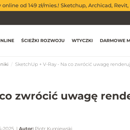
nline od 149 zł/mies.! Sketchup, Archicad, Revit, 
nline od 149 zł/mies.! Sketchup, Archicad, Revit, 
NLINE
ŚCIEŻKI ROZWOJU
WTYCZKI
DARMOWE M
niki
SketchUp + V-Ray - Na co zwrócić uwagę renderu
 co zwrócić uwagę rend
5-2025 |
Autor:
Piotr Kurpiewski