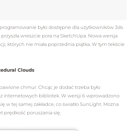
 Oprogramowanie było dostępne dla użytkowników 3ds
u przyszła wreszcie pora na SketchUpa. Nowa wersja
i, których nie miała poprzednia piątka. W tym tekście
cedural Clouds
zbawione chmur. Chcąc je dodać trzeba było
z internetowych bibliotek. W wersji 6 wprowadzono
ę w tej samej zakładce, co światło SunLight. Można
t prędkość poruszania się.