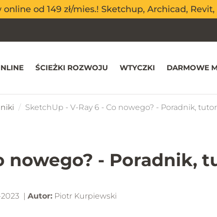
nline od 149 zł/mies.! Sketchup, Archicad, Revit, 
nline od 149 zł/mies.! Sketchup, Archicad, Revit, 
NLINE
ŚCIEŻKI ROZWOJU
WTYCZKI
DARMOWE M
niki
SketchUp - V-Ray 6 - Co nowego? - Poradnik, tutor
o nowego? - Poradnik, tu
-2023 |
Autor:
Piotr Kurpiewski