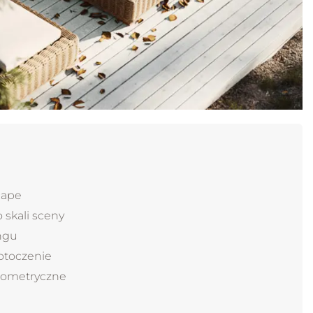
347.00 zł
347.00 zł
cape
skali sceny
ngu
 otoczenie
eometryczne