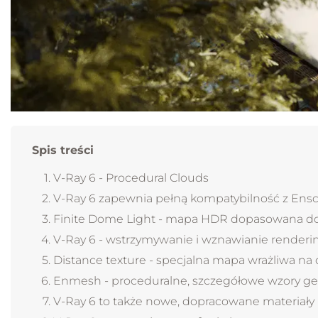
Spis treści
V-Ray 6 - Procedural Clouds
V-Ray 6 zapewnia pełną kompatybilność z Ens
Finite Dome Light - mapa HDR dopasowana do 
V-Ray 6 - wstrzymywanie i wznawianie renderi
Distance texture - specjalna mapa wrażliwa na
Enmesh - proceduralne, szczegółowe wzory g
V-Ray 6 to także nowe, dopracowane materiały