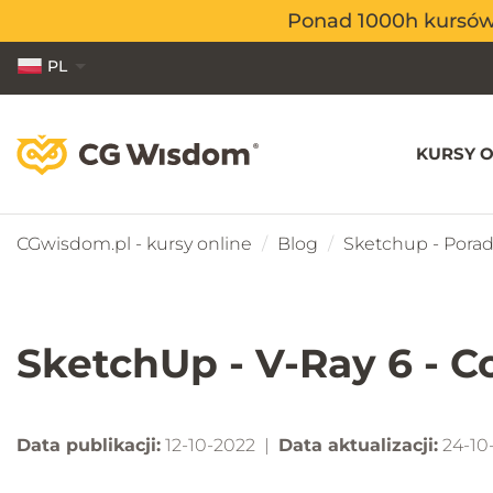
Ponad 1000h kursów o
Ponad 1000h kursów o
PL
EN
ES
KURSY O
CGwisdom.pl - kursy online
Blog
Sketchup - Porad
SketchUp - V-Ray 6 - C
Data publikacji:
12-10-2022 |
Data aktualizacji:
24-10