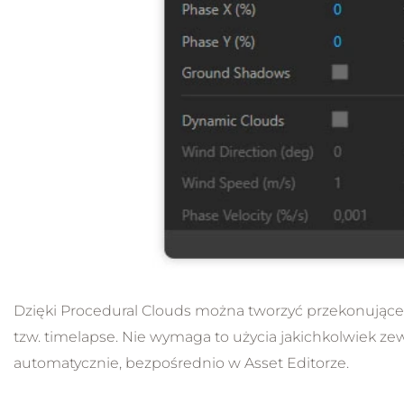
Dzięki Procedural Clouds można tworzyć przekonujące
tzw. timelapse. Nie wymaga to użycia jakichkolwiek z
automatycznie, bezpośrednio w Asset Editorze.