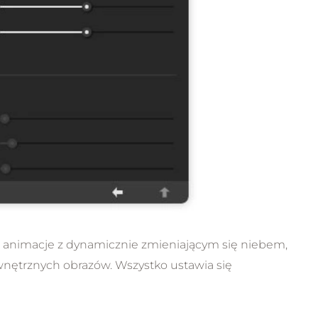
 animacje z dynamicznie zmieniającym się niebem,
ewnętrznych obrazów. Wszystko ustawia się