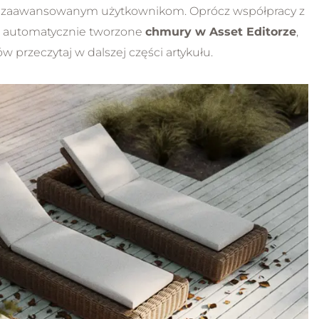
i zaawansowanym użytkownikom. Oprócz współpracy z
NOWOŚĆ
, automatycznie tworzone
chmury w Asset Editorze
,
 przeczytaj w dalszej części artykułu.
Sketchup Pro 2026
Kurs Sketchup Pro 20
dstaw dla
od podstaw dla
tkujących
początkujących
5.0
uga od podstaw
Obsługa od podstaw
błędne modelowanie
Bezbłędne modelowani
tyczne ćwiczenia
Praktyczne ćwiczenia
 funkcje AI
Nowe funkcje AI