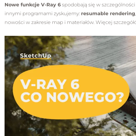
Nowe funkcje V-Ray 6
spodobają się w szczególnośc
NOWOŚĆ
innymi programami zyskujemy:
resumable rendering
nowości w zakresie map i materiałów. Więcej szczegółów
Kurs 
od po
począ
5.0
Obsł
Bez
Prak
Nowe