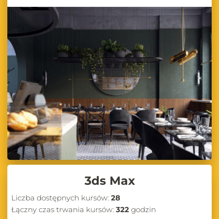
3ds Max
Liczba dostępnych kursów:
28
Łączny czas trwania kursów:
322
godzin