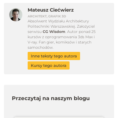
Mateusz Ciećwierz
ARCHITEKT, GRAFIK 3D
Absolwent Wydziału Architektury
Politechniki Warszawskiej. Założyciel
serwisu
CG Wisdom
. Autor ponad 25
kursów z oprogramowania 3ds Max i
V-ray. Fan gier, komiksów i starych
samochodów.
Inne teksty tego autora
Kursy tego autora
Przeczytaj na naszym blogu