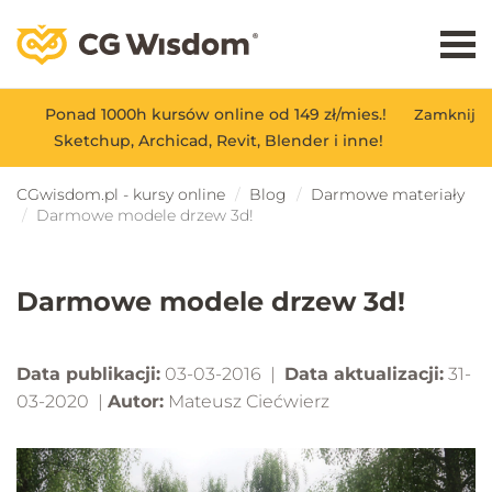
Ponad 1000h kursów online od 149 zł/mies.!
Zamknij
Sketchup, Archicad, Revit, Blender i inne!
CGwisdom.pl - kursy online
Blog
Darmowe materiały
Darmowe modele drzew 3d!
Darmowe modele drzew 3d!
Data publikacji:
03-03-2016 |
Data aktualizacji:
31-
03-2020 |
Autor:
Mateusz Ciećwierz