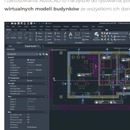
i zastosowania. AutoCAD to narzędzie do rysowania, p
wirtualnych modeli budynków
ze wszystkimi ich da