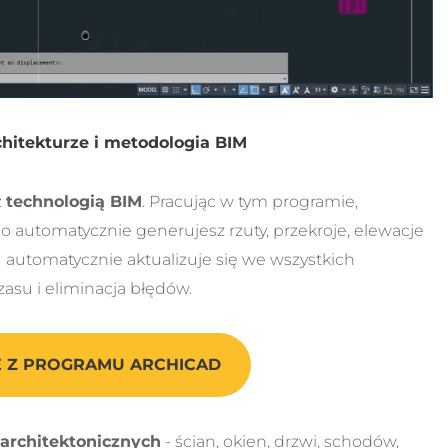
chitekturze i metodologia BIM
z
technologią BIM
. Pracując w tym programie,
 automatycznie generujesz rzuty, przekroje, elewacje
automatycznie aktualizuje się we wszystkich
su i eliminacja błędów.
 Z PROGRAMU ARCHICAD
 architektonicznych
- ścian, okien, drzwi, schodów,