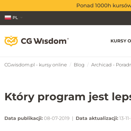
Ponad 1000h kursów o
Ponad 1000h kursów o
PL
EN
ES
KURSY O
CGwisdom.pl - kursy online
Blog
Archicad - Poradn
Który program jest le
Data publikacji:
08-07-2019 |
Data aktualizacji:
13-11