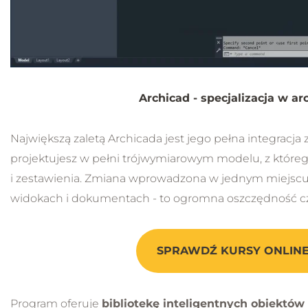
Archicad - specjalizacja w ar
Największą zaletą Archicada jest jego pełna integracja 
projektujesz w pełni trójwymiarowym modelu, z którego
i zestawienia. Zmiana wprowadzona w jednym miejscu 
widokach i dokumentach - to ogromna oszczędność cza
SPRAWDŹ KURSY ONLINE
Program oferuje
bibliotekę inteligentnych obiektów