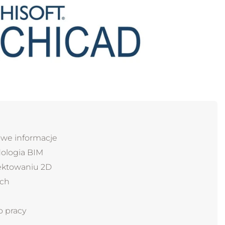
119.00 zł
99.00 zł
owe informacje
dologia BIM
jektowaniu 2D
ych
 pracy