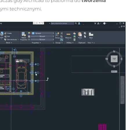
odczas gdy Archicad to platforma do
tworzenia
nymi technicznymi.