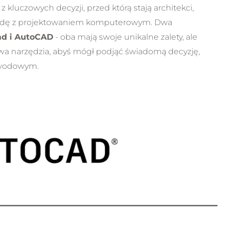
uczowych decyzji, przed którą stają architekci,
NOWOŚĆ
zygodę z projektowaniem komputerowym. Dwa
ad i AutoCAD
- oba mają swoje unikalne zalety, ale
wa narzędzia, abyś mógł podjąć świadomą decyzję,
awodowym.
rs Archicad - Stwórz
Kurs - Poznaj asys
asny szablon projektu
AI w programie Ar
ok po kroku
Własny szablon
Asystent AI w prakt
Struktury warstwowe
Precyzyjne pytania
Biblioteka tekstur i
Funkcja Znajdź i za
obiektów
Grupowanie eleme
Zestawienia i szablony