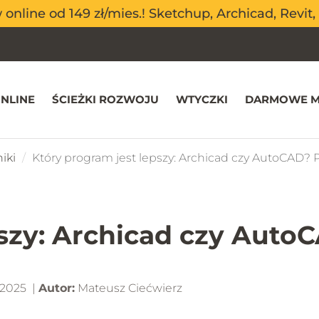
nline od 149 zł/mies.! Sketchup, Archicad, Revit, 
nline od 149 zł/mies.! Sketchup, Archicad, Revit, 
NLINE
ŚCIEŻKI ROZWOJU
WTYCZKI
DARMOWE M
iki
Który program jest lepszy: Archicad czy AutoCAD? 
pszy: Archicad czy Auto
-2025 |
Autor:
Mateusz Ciećwierz