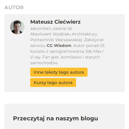
AUTOR
Mateusz Ciećwierz
ARCHITEKT, GRAFIK 3D
Absolwent Wydziału Architektury
Politechniki Warszawskiej. Założyciel
serwisu
CG Wisdom
. Autor ponad 25
kursów z oprogramowania 3ds Max i
V-ray. Fan gier, komiksów i starych
samochodów.
Inne teksty tego autora
Kursy tego autora
Przeczytaj na naszym blogu