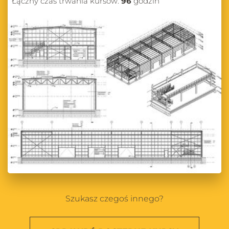
Łączny czas trwania kursów:
96
godzin
Szukasz czegoś innego?