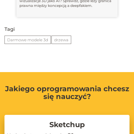
wizualizacje 3D jako AI? Sprawdź, gdzie leży granica
prawna między koncepcją a deepfakiem.
Tagi
Darmowe modele 3d
drzewa
Jakiego oprogramowania chcesz
się nauczyć?
Sketchup