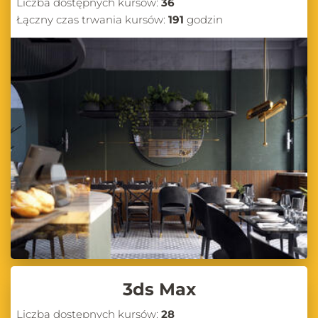
Liczba dostępnych kursów:
36
Łączny czas trwania kursów:
191
godzin
3ds Max
Liczba dostępnych kursów:
28