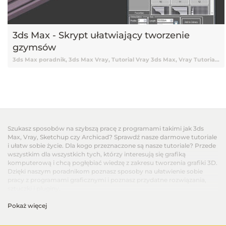
3ds Max - Skrypt ułatwiający tworzenie
gzymsów
3ds Max poradnik, 3ds Max Vray, Tutorial Vray 3ds Max, Vray Tutorial, Vray, Vray 3ds Max tutorial, Vray Tutorial 3ds Max, Tutorial 3ds Max, 3ds Max Tutorial, Tutorial 3ds Max Vray, Tutorial online 3ds Max, Tutorial 3ds Max online, Nauka 3ds Max, 3ds Max Nauka, 3ds Max od podstaw, Podstawy 3ds Max, 3ds Max podstawy, Vray, V-ray, Tutorial V-ray, Tutorial Vray online, Darmowy kurs 3ds Max, 3ds Max tutorial Vray, Tutorial, Tutoriale, Darmowy tutorial, Tutorial 3ds Max po polsku, Tutorial 3ds Max pl, 3ds Max tutorial polski, 3ds Max tutorial po polsku, 3ds Max tutorial pl, Tutorial 3ds Max polski, Poradnik, Skrypty, Skrypty 3ds Max, Pluginy 3ds Max, Plugin 3ds Max, 3ds Max Plugin, Wtyczka 3ds Max, Sweep profile 3ds Max, Gzymsy w 3ds Max, Modyfikator Sweep
Szukasz sposobów na szybszą pracę z programami takimi jak 3ds
Max, Vray, Sketchup czy Archicad? Sprawdź nasze darmowe tutoriale
i ułatw sobie życie. Dla kogo przeznaczone są nasze tutoriale? Przede
wszystkim dla wszystkich tych, którzy interesują się grafiką
komputerową i chcą pogłębiać wiedzę z zakresu tworzenia grafiki 3D.
Dzięki naszym poradnikom poznasz sposoby na ułatwienie sobie
pracy z programami graficznymi i poznasz przydatne rozwiązania,
sztuczki i pluginy.
Pokaż więcej