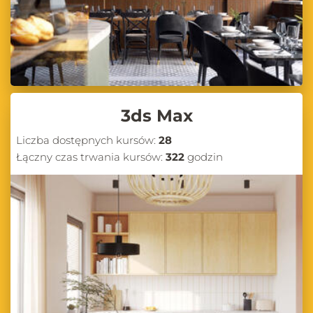
3ds Max
Liczba dostępnych kursów:
28
Łączny czas trwania kursów:
322
godzin