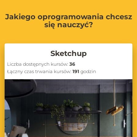
Jakiego oprogramowania chcesz
się nauczyć?
Sketchup
Liczba dostępnych kursów:
36
Łączny czas trwania kursów:
191
godzin