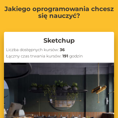
Jakiego oprogramowania chcesz
się nauczyć?
Sketchup
Liczba dostępnych kursów:
36
Łączny czas trwania kursów:
191
godzin