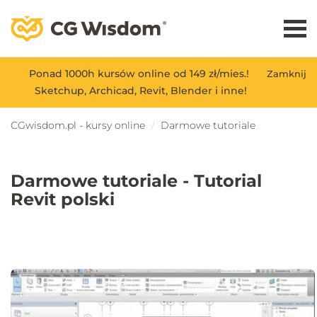
Ponad 1000h kursów online od 149 zł/mies.!
Zamknij
Sketchup, Archicad, Revit, Blender i inne!
CGwisdom.pl - kursy online
Darmowe tutoriale
Darmowe tutoriale - Tutorial
Revit polski