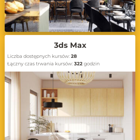
3ds Max
Liczba dostępnych kursów:
28
Łączny czas trwania kursów:
322
godzin