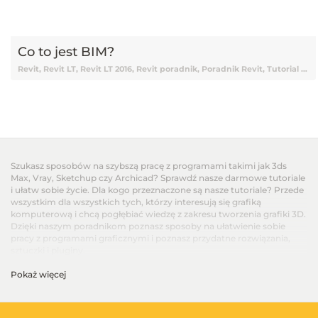
Co to jest BIM?
Revit, Revit LT, Revit LT 2016, Revit poradnik, Poradnik Revit, Tutorial Revit, Revit Tutorial, Tutorial online Revit, Tutorial Revit online, Nauka Revit, Revit Nauka, Revit od podstaw, Podstawy Revit, Darmowy kurs Revit, Tutorial, Tutoriale, Darmowy tutorial, Tutorial Revit po polsku, Tutorial Revit pl, Revit tutorial polski, Revit tutorial po polsku, Revit tutorial pl, Tutorial Revit polski, BIM, Building Information Modeling, Czym jest BIM, Co to jest BIM
Szukasz sposobów na szybszą pracę z programami takimi jak 3ds
Max, Vray, Sketchup czy Archicad? Sprawdź nasze darmowe tutoriale
i ułatw sobie życie. Dla kogo przeznaczone są nasze tutoriale? Przede
wszystkim dla wszystkich tych, którzy interesują się grafiką
komputerową i chcą pogłębiać wiedzę z zakresu tworzenia grafiki 3D.
Dzięki naszym poradnikom poznasz sposoby na ułatwienie sobie
pracy z programami graficznymi i poznasz przydatne rozwiązania,
sztuczki i pluginy.
Pokaż więcej