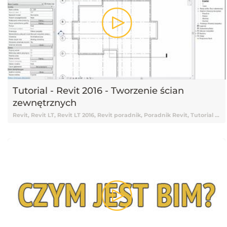
Tutorial - Revit 2016 - Tworzenie ścian
zewnętrznych
Revit, Revit LT, Revit LT 2016, Revit poradnik, Poradnik Revit, Tutorial Revit, Revit Tutorial, Tutorial online Revit, Tutorial Revit online, Nauka Revit, Revit Nauka, Revit od podstaw, Podstawy Revit, Darmowy kurs Revit, Tutorial, Tutoriale, Darmowy tutorial, Tutorial Revit po polsku, Tutorial Revit pl, Revit tutorial polski, Revit tutorial po polsku, Revit tutorial pl, Tutorial Revit polski, Revit przydatne funkcje, Funkcje Revita, Ściany, Ściany zewnętrzne, Tworzenie ścian, Tworzenie ścian w Revicie, Revit ściany, Ściany zewnętrzne w Revicie