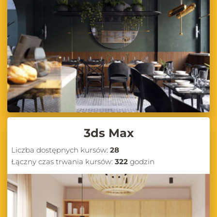
3ds Max
Liczba dostępnych kursów:
28
Łączny czas trwania kursów:
322
godzin