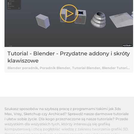
Tutorial - Blender - Przydatne addony i skróty
klawiszowe
Blender poradnik, Poradnik Blender, Tutorial Blender, Blender Tutorial, Tutorial online Blender, Tutorial Blender online, Nauka Blender, Blender Nauka, Blender od podstaw, Podstawy Blender, Darmowy kurs Blender, Tutorial, Tutoriale, Darmowy tutorial, Tutorial Blender po polsku, Tutorial Blender pl, Blender tutorial polski, Blender tutorial po polsku, Blender tutorial pl, Tutorial Blender polski, Przydatne Addony, Addon Blender, Blender Addon, Offset Edges, Looptool, Booltool, Blender Offset Edges, Blender Looptool, Blender Booltool, Skróty klawiszowe, Przydatne skróty klawiszowe, Skróty klawiszowe Blender
Szukasz sposobów na szybszą pracę z programami takimi jak 3ds
Max, Vray, Sketchup czy Archicad? Sprawdź nasze darmowe tutoriale
i ułatw sobie życie. Dla kogo przeznaczone są nasze tutoriale? Przede
wszystkim dla wszystkich tych, którzy interesują się grafiką
komputerową i chcą pogłębiać wiedzę z zakresu tworzenia grafiki 3D.