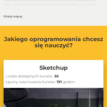
Dzięki naszym poradnikom poznasz sposoby na ułatwienie sobie
pracy z programami graficznymi i poznasz przydatne rozwiązania,
sztuczki i pluginy.
Pokaż więcej
Jakiego oprogramowania chcesz
się nauczyć?
Sketchup
Liczba dostępnych kursów:
36
Łączny czas trwania kursów:
191
godzin