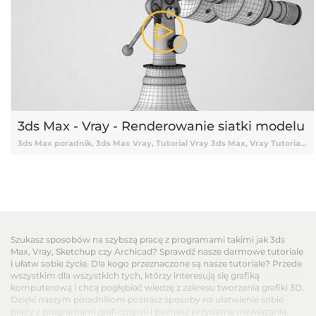
3ds Max - Vray - Renderowanie siatki modelu
3ds Max poradnik, 3ds Max Vray, Tutorial Vray 3ds Max, Vray Tutorial, Vray, Vray 3ds Max tutorial, Vray Tutorial 3ds Max, Renderowanie Vray, Tutorial 3ds Max, 3ds Max Tutorial, Tutorial 3ds Max Vray, Tutorial online 3ds Max, Tutorial 3ds Max online, Nauka 3ds Max, 3ds Max Nauka, 3ds Max od podstaw, Podstawy 3ds Max, Renderowanie w 3ds Max, Wizualizacje w 3ds Max, Render, Renderowanie, Rendery, 3ds Max podstawy, Vray, V-ray, Tutorial V-ray, Tutorial Vray online, Darmowy kurs 3ds Max, 3ds Max tutorial Vray, Tutorial, Tutoriale, Darmowy tutorial, Tutorial 3ds Max po polsku, Tutorial 3ds Max pl, 3ds Max tutorial polski, 3ds Max tutorial po polsku, 3ds Max tutorial pl, Tutorial 3ds Max polski, Renderowanie siatki obiektu, Renderowanie siatki modelu, Renderowanie siatki 3ds Max
Szukasz sposobów na szybszą pracę z programami takimi jak 3ds
Max, Vray, Sketchup czy Archicad? Sprawdź nasze darmowe tutoriale
i ułatw sobie życie. Dla kogo przeznaczone są nasze tutoriale? Przede
wszystkim dla wszystkich tych, którzy interesują się grafiką
komputerową i chcą pogłębiać wiedzę z zakresu tworzenia grafiki 3D.
Dzięki naszym poradnikom poznasz sposoby na ułatwienie sobie
pracy z programami graficznymi i poznasz przydatne rozwiązania,