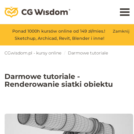
Ponad 1000h kursów online od 149 zł/mies.!
Zamknij
Sketchup, Archicad, Revit, Blender i inne!
CGwisdom.pl - kursy online
Darmowe tutoriale
Darmowe tutoriale -
Renderowanie siatki obiektu