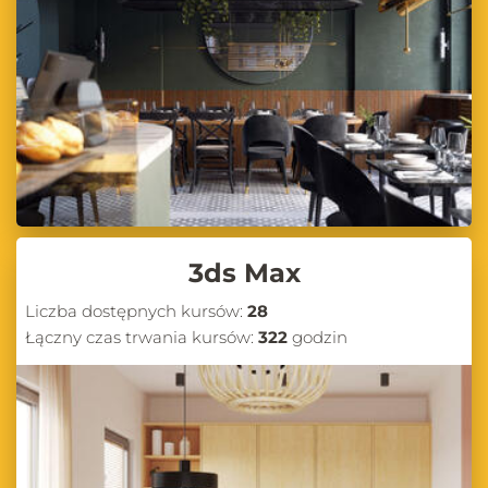
3ds Max
Liczba dostępnych kursów:
28
Łączny czas trwania kursów:
322
godzin