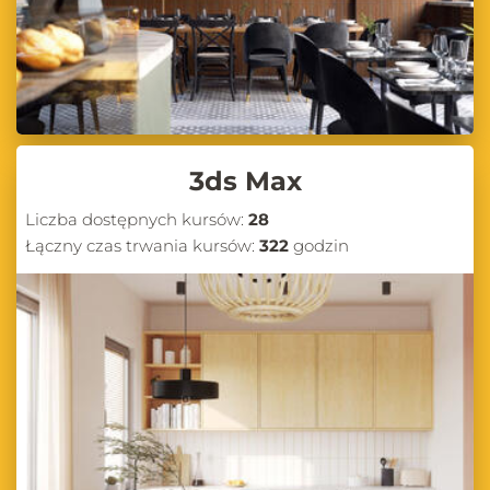
3ds Max
Liczba dostępnych kursów:
28
Łączny czas trwania kursów:
322
godzin