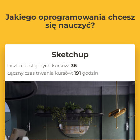
Jakiego oprogramowania chcesz
się nauczyć?
Sketchup
Liczba dostępnych kursów:
36
Łączny czas trwania kursów:
191
godzin