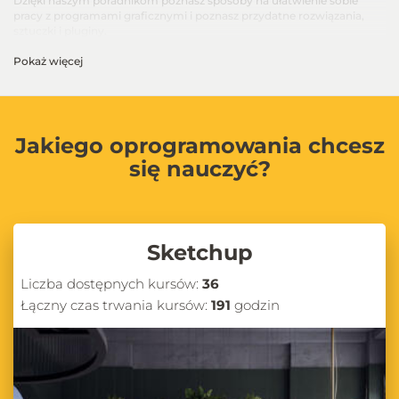
Dzięki naszym poradnikom poznasz sposoby na ułatwienie sobie
pracy z programami graficznymi i poznasz przydatne rozwiązania,
sztuczki i pluginy.
Pokaż więcej
Jakiego oprogramowania chcesz
się nauczyć?
Sketchup
Liczba dostępnych kursów:
36
Łączny czas trwania kursów:
191
godzin