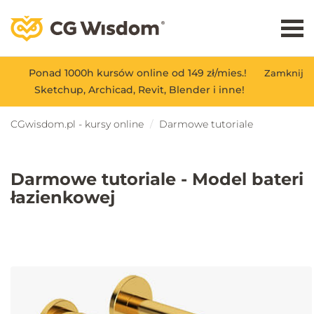
Ponad 1000h kursów online od 149 zł/mies.!
Zamknij
Sketchup, Archicad, Revit, Blender i inne!
CGwisdom.pl - kursy online
Darmowe tutoriale
Darmowe tutoriale - Model bateri
łazienkowej