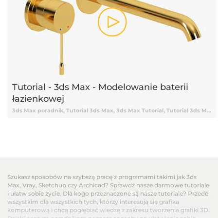
Tutorial - 3ds Max - Modelowanie baterii
łazienkowej
3ds Max poradnik, Tutorial 3ds Max, 3ds Max Tutorial, Tutorial 3ds Max Vray, Tutorial online 3ds Max, Tutorial 3ds Max online, Nauka 3ds Max, 3ds Max Nauka, 3ds Max od podstaw, Podstawy 3ds Max, 3ds Max podstawy, Darmowy kurs 3ds Max, 3ds Max tutorial Vray, Tutorial, Tutoriale, Darmowy tutorial, Tutorial 3ds Max po polsku, Tutorial 3ds Max pl, 3ds Max tutorial polski, 3ds Max tutorial po polsku, 3ds Max tutorial pl, Tutorial 3ds Max polski, Modelowanie, Modelowanie 3d, Modelowanie 3ds Max, Modelowanie baterii, Model bateri łazienkowej
Szukasz sposobów na szybszą pracę z programami takimi jak 3ds
Max, Vray, Sketchup czy Archicad? Sprawdź nasze darmowe tutoriale
i ułatw sobie życie. Dla kogo przeznaczone są nasze tutoriale? Przede
wszystkim dla wszystkich tych, którzy interesują się grafiką
komputerową i chcą pogłębiać wiedzę z zakresu tworzenia grafiki 3D.