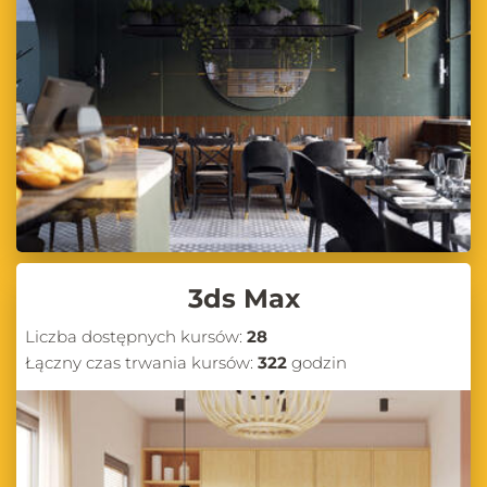
3ds Max
Liczba dostępnych kursów:
28
Łączny czas trwania kursów:
322
godzin