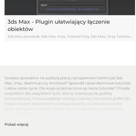
3ds Max - Plugin ułatwiający łączenie
obiektów
3ds Max poradnik, 3ds Max Vray, Tutorial Vray 3ds Max, Vray Tutorial, Vray, Vray 3ds Max tutorial, Vray Tutorial 3ds Max, Tutorial 3ds Max, 3ds Max Tutorial, Tutorial 3ds Max Vray, Tutorial online 3ds Max, Tutorial 3ds Max online, Nauka 3ds Max, 3ds Max Nauka, 3ds Max od podstaw, Podstawy 3ds Max, 3ds Max podstawy, Vray, V-ray, Tutorial V-ray, Tutorial Vray online, Darmowy kurs 3ds Max, 3ds Max tutorial Vray, Tutorial, Tutoriale, Darmowy tutorial, Tutorial 3ds Max po polsku, Tutorial 3ds Max pl, 3ds Max tutorial polski, 3ds Max tutorial po polsku, 3ds Max tutorial pl, Tutorial 3ds Max polski, Poradnik, Skrypty, Skrypty 3ds Max, Pluginy 3ds Max, Plugin 3ds Max, 3ds Max Plugin, Wtyczka 3ds Max, Łączenie modeli, Collapse Geometry, Łączenie obiektów, Łączenie obiektów 3ds Max
Szukasz sposobów na szybszą pracę z programami takimi jak 3ds
Max, Vray, Sketchup czy Archicad? Sprawdź nasze darmowe tutoriale
i ułatw sobie życie. Dla kogo przeznaczone są nasze tutoriale? Przede
wszystkim dla wszystkich tych, którzy interesują się grafiką
komputerową i chcą pogłębiać wiedzę z zakresu tworzenia grafiki 3D.
Dzięki naszym poradnikom poznasz sposoby na ułatwienie sobie
pracy z programami graficznymi i poznasz przydatne rozwiązania,
sztuczki i pluginy.
Pokaż więcej