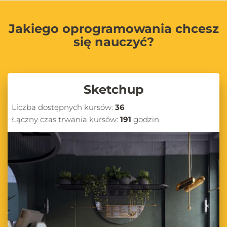
Jakiego oprogramowania chcesz
się nauczyć?
Sketchup
Liczba dostępnych kursów:
36
Łączny czas trwania kursów:
191
godzin