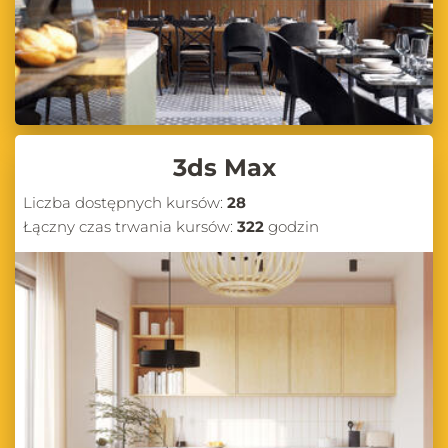
3ds Max
Liczba dostępnych kursów:
28
Łączny czas trwania kursów:
322
godzin