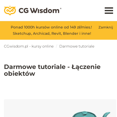
Ponad 1000h kursów online od 149 zł/mies.!
Zamknij
Sketchup, Archicad, Revit, Blender i inne!
CGwisdom.pl - kursy online
Darmowe tutoriale
Darmowe tutoriale - Łączenie
obiektów