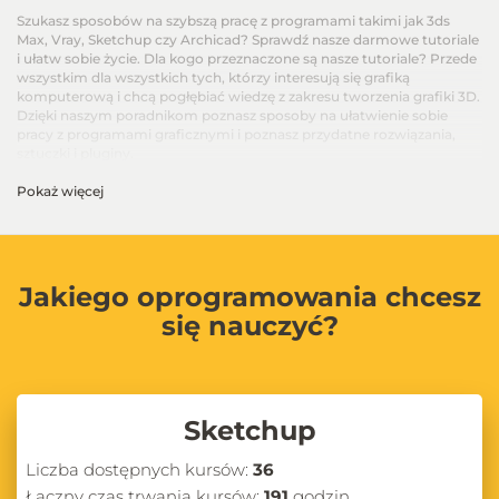
Szukasz sposobów na szybszą pracę z programami takimi jak 3ds
Max, Vray, Sketchup czy Archicad? Sprawdź nasze darmowe tutoriale
i ułatw sobie życie. Dla kogo przeznaczone są nasze tutoriale? Przede
wszystkim dla wszystkich tych, którzy interesują się grafiką
komputerową i chcą pogłębiać wiedzę z zakresu tworzenia grafiki 3D.
Dzięki naszym poradnikom poznasz sposoby na ułatwienie sobie
pracy z programami graficznymi i poznasz przydatne rozwiązania,
sztuczki i pluginy.
Pokaż więcej
Jakiego oprogramowania chcesz
się nauczyć?
Sketchup
Liczba dostępnych kursów:
36
Łączny czas trwania kursów:
191
godzin