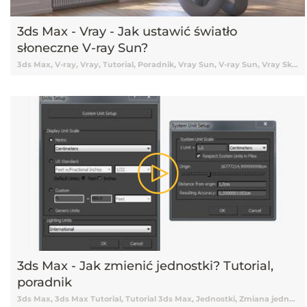
3ds Max - Vray - Jak ustawić światło
słoneczne V-ray Sun?
3ds Max, V-ray, Vray, Tutorial, Poradnik, Vray Sun, V-ray Sun, Vray Sky, Oświetlenie, Światła 3ds Max, Renderowanie, Poradnik 3ds Max, Poradnik Vray
3ds Max - Jak zmienić jednostki? Tutorial,
poradnik
3ds Max, 3ds Max Tutorial, Tutorial 3ds Max, Jednostki, Zmiana jednostek, Poradnik, Poradnik 3ds Max