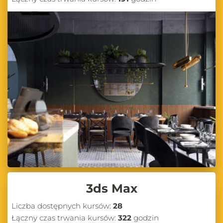
3ds Max
Liczba dostępnych kursów:
28
Łączny czas trwania kursów:
322
godzin