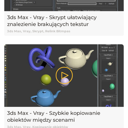
3ds Max - Vray - Skrypt ułatwiający
znalezienie brakujących tekstur
3ds Max, Vray, Skrypt, Relink Bitmpas
3ds Max - Vray - Szybkie kopiowanie
obiektów między scenami
3ds Max, Vray, Kopiowanie obiektów