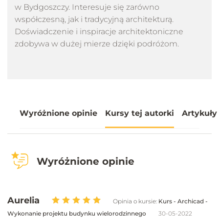
w Bydgoszczy. Interesuje się zarówno
współczesną, jak i tradycyjną architekturą.
Doświadczenie i inspiracje architektoniczne
zdobywa w dużej mierze dzięki podróżom.
Wyróżnione opinie
Kursy tej autorki
Artykuły
Wyróżnione opinie
Aurelia
Opinia o kursie:
Kurs - Archicad -
Wykonanie projektu budynku wielorodzinnego
30-05-2022