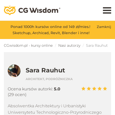
Ponad 1000h kursów online od 149 zł/mies.!
Zamknij
Sketchup, Archicad, Revit, Blender i inne!
CGwisdom.pl - kursy online
Nasi autorzy
Sara Rauhut
Sara Rauhut
ARCHITEKT, PODRÓŻNICZKA
Ocena kursów autorki:
5.0
(29 ocen)
Absolwentka Architektury i Urbanistyki
Uniwersytetu Technologiczno-Przyrodniczego