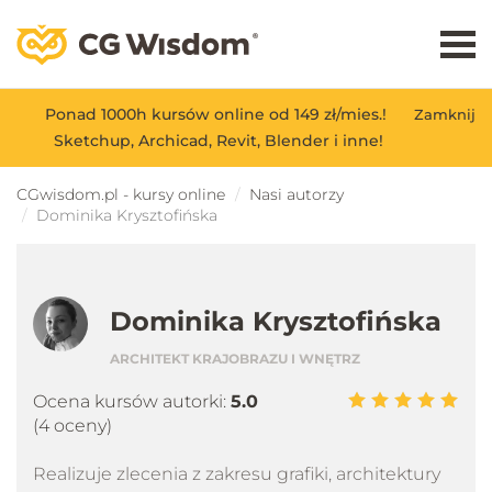
Ponad 1000h kursów online od 149 zł/mies.!
Zamknij
Sketchup, Archicad, Revit, Blender i inne!
CGwisdom.pl - kursy online
Nasi autorzy
Dominika Krysztofińska
Dominika Krysztofińska
ARCHITEKT KRAJOBRAZU I WNĘTRZ
Ocena kursów autorki:
5.0
(4 oceny)
Realizuje zlecenia z zakresu grafiki, architektury